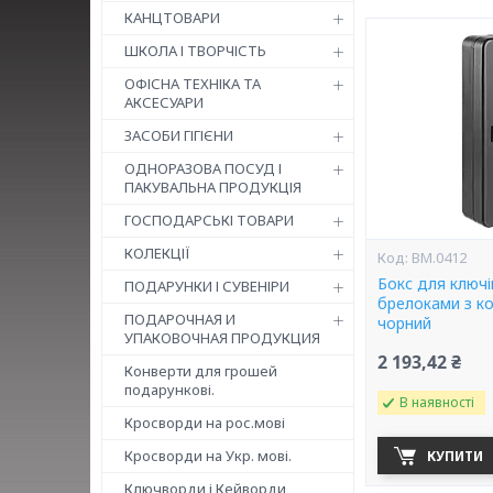
КАНЦТОВАРИ
ШКОЛА І ТВОРЧІСТЬ
ОФІСНА ТЕХНІКА ТА
АКСЕСУАРИ
ЗАСОБИ ГІГІЄНИ
ОДНОРАЗОВА ПОСУД І
ПАКУВАЛЬНА ПРОДУКЦІЯ
ГОСПОДАРСЬКІ ТОВАРИ
КОЛЕКЦІЇ
BM.0412
Бокс для ключів
ПОДАРУНКИ І СУВЕНІРИ
брелоками з к
ПОДАРОЧНАЯ И
чорний
УПАКОВОЧНАЯ ПРОДУКЦИЯ
2 193,42 ₴
Конверти для грошей
подарункові.
В наявності
Кросворди на рос.мові
Кросворди на Укр. мові.
КУПИТИ
Ключворди і Кейворди