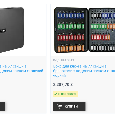
BM.0413
 на 57 секцій з
Бокс для ключів на 77 секцій з
одовим замком сталевий
брелоками з кодовим замком ста
чорний
2 207,70 ₴
В наявності
КУПИТИ