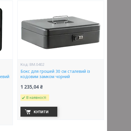
BM.0402
Бокс для грошей 30 см сталевий із
левий
кодовим замком чорний
1 235,04 ₴
В наявності
КУПИТИ