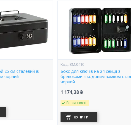
BM.0410
й 25 см сталевий із
Бокс для ключів на 24 секції з
м чорний
брелоками з кодовим замком ста
чорний
1 174,38 ₴
В наявності
КУПИТИ