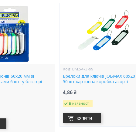
BM.5473-99
ючів 60х20 мм зі
Брелоки для ключів JOBMAX 60х20
ами 6 шт. у блістері
50 шт картонна коробка асорті
4,86 ₴
В наявності
КУПИТИ