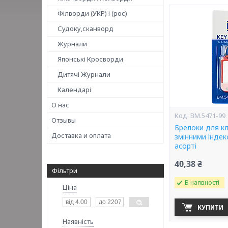
Філворди (УКР) і (рос)
Судоку,сканворд
Журнали
Японські Кросворди
Дитячі Журнали
Календарі
О нас
BM.5471-99
Отзывы
Брелоки для кл
Доставка и оплата
змінними індекс
асорті
40,38 ₴
Фільтри
В наявності
Ціна
КУПИТИ
Наявність