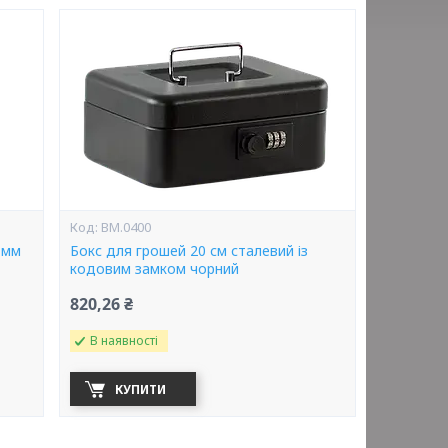
BM.0400
 мм
Бокс для грошей 20 см сталевий із
кодовим замком чорний
820,26 ₴
В наявності
КУПИТИ