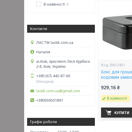
В наявності
9
Контакти
ЛАСТІК lastik.com.ua
Наталія
м.Київ, проспект Леся Курбаса
BM.0401
2-Б, Київ, Україна
Бокс для гроше
+380 (67) 442-87-60
кодовим замко
Менеджер
929,16 ₴
lastik.com.ua@gmail.com
В наявності
+380936501891
КУПИТИ
Графік роботи