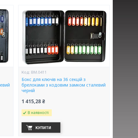
BM.0411
Бокс для ключів на 36 секцій з
левий
брелоками з кодовим замком сталевий
черній
1 415,28 ₴
В наявності
КУПИТИ