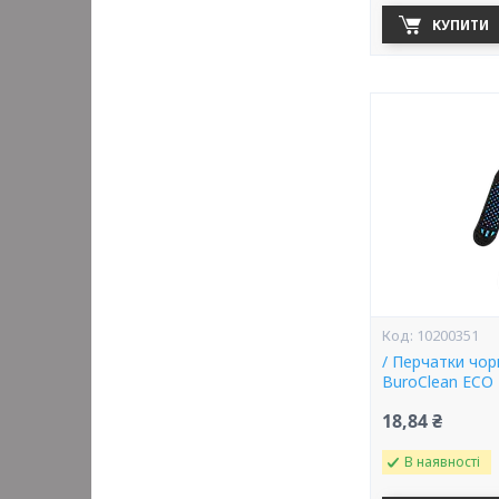
КУПИТИ
10200351
/ Перчатки чор
BuroClean ECO
18,84 ₴
В наявності