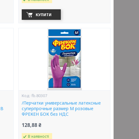
КУПИТИ
fb.80307
/Перчатки универсальные латексные
ДВ
суперпрочные размер M розовые
ФРЕКЕН БОК без НДС
128,88 ₴
В наявності