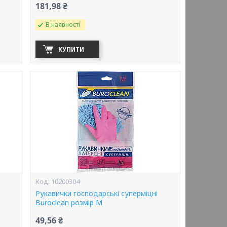
181,98 ₴
В наявності
КУПИТИ
10200304
Рукавички господарські суперміцні
Buroclean розмір M
49,56 ₴