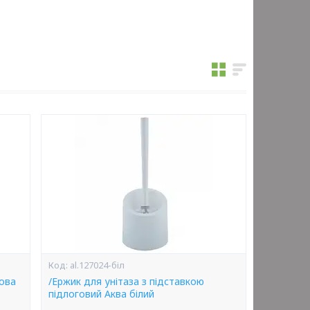
al.127024-біл
кова
/Ержик для унітаза з підставкою
підлоговий Аква білий