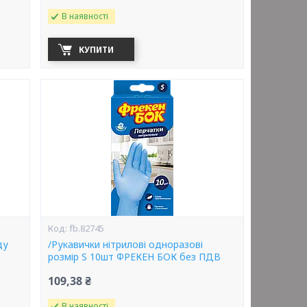
В наявності
КУПИТИ
fb.82745
ду
/Рукавички нітрилові одноразові
розмір S 10шт ФРЕКЕН БОК без ПДВ
109,38 ₴
В наявності