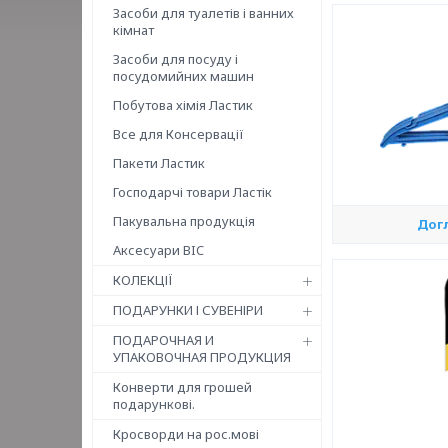
Засоби для туалетів і ванних
кімнат
Засоби для посуду і
посудомийних машин
Побутова хімія Ластик
Все для Консервації
Пакети Ластик
Господарчі товари Ластік
Пакувальна продукція
Дог
Аксесуари BIC
КОЛЕКЦІЇ
ПОДАРУНКИ І СУВЕНІРИ
ПОДАРОЧНАЯ И
УПАКОВОЧНАЯ ПРОДУКЦИЯ
Конверти для грошей
подарункові.
Кросворди на рос.мові