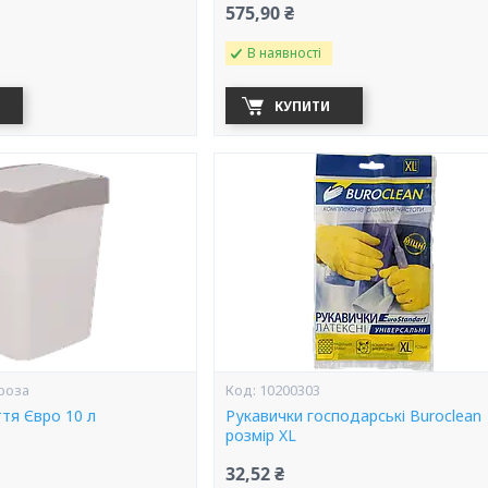
575,90 ₴
В наявності
КУПИТИ
.роза
10200303
ття Євро 10 л
Рукавички господарські Buroclean
розмір XL
32,52 ₴