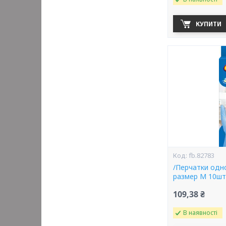
КУПИТИ
fb.82783
/Перчатки одн
размер M 10ш
109,38 ₴
В наявності