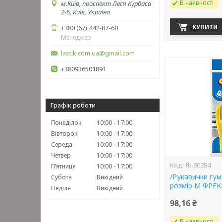
В наявності
м.Київ, проспект Леся Курбаса
2-Б, Київ, Україна
КУПИТИ
+380 (67) 442-87-60
Менеджер
lastik.com.ua@gmail.com
+380936501891
Графік роботи
Понеділок
10:00
17:00
Вівторок
10:00
17:00
Середа
10:00
17:00
Четвер
10:00
17:00
fb.80284
Пʼятниця
10:00
17:00
/Рукавички гум
Субота
Вихідний
розмір M ФРЕ
Неділя
Вихідний
98,16 ₴
В наявності