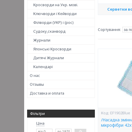
Кросворди на Укр. мові.
Серветки в
Ключворди і Кейворди
Філворди (УКР) і (рос)
Судоку,сканворд
Журнали
Японські Кросворди
Дитячі Журнали
Календарі
О нас
Отзывы
Доставка и оплата
EF1902Blue
Фільтри
/Насадка змінн
Ціна
мікрофібри 42х