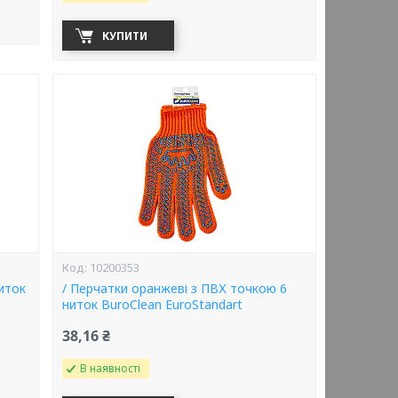
КУПИТИ
10200353
иток
/ Перчатки оранжеві з ПВХ точкою 6
ниток BuroClean EuroStandart
38,16 ₴
В наявності