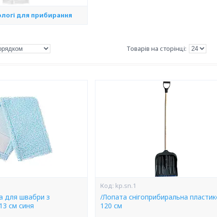
ологі для прибирання
kp.sn.1
а для швабри з
/Лопата снігоприбиральна пласти
13 см синя
120 см