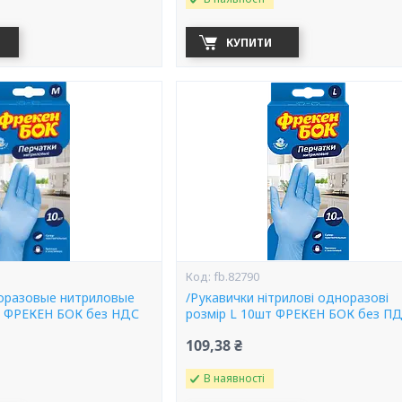
КУПИТИ
fb.82790
оразовые нитриловые
/Рукавички нітрилові одноразові
т ФРЕКЕН БОК без НДС
розмір L 10шт ФРЕКЕН БОК без П
109,38 ₴
В наявності