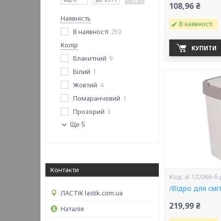
108,96 ₴
Наявність
В наявності
В наявності
259
Колір
КУПИТИ
Блакитний
9
Білий
1
Жовтий
4
Помаранчевий
1
Прозорий
3
Ще 5
Контакти
al.122066-б
/Відро для смі
ЛАСТІК lastik.com.ua
219,99 ₴
Наталія