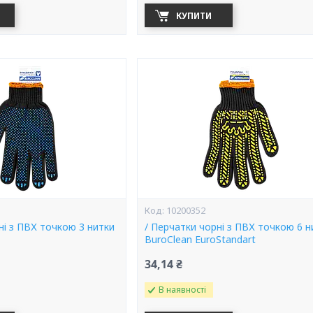
КУПИТИ
10200352
ні з ПВХ точкою 3 нитки
/ Перчатки чорні з ПВХ точкою 6 н
BuroClean EuroStandart
34,14 ₴
В наявності