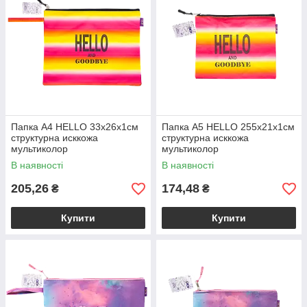
Папка A4 HELLO 33х26х1см
Папка А5 HELLO 255х21х1см
структурна исккожа
структурна исккожа
мультиколор
мультиколор
В наявності
В наявності
205,26
174,48
₴
₴
Купити
Купити