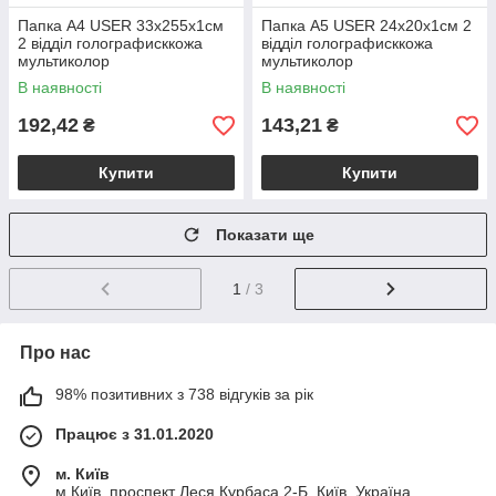
Папка А4 USER 33х255х1см
Папка А5 USER 24х20х1см 2
2 відділ голографисккожа
відділ голографисккожа
мультиколор
мультиколор
В наявності
В наявності
192,42
143,21
₴
₴
Купити
Купити
Показати ще
1
/ 3
Про нас
98% позитивних з 738 відгуків за рік
Працює з 31.01.2020
м. Київ
м.Київ, проспект Леся Курбаса 2-Б, Київ, Україна