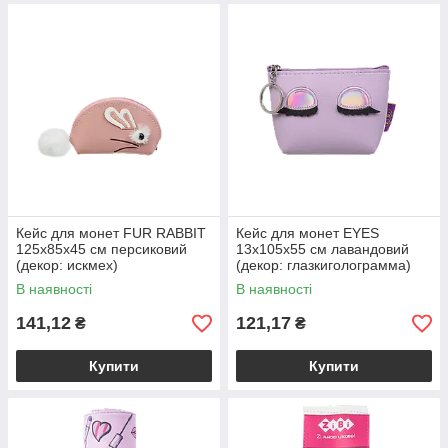
Кейс для монет FUR RABBIT
Кейс для монет EYES
125x85x45 см персиковий
13x105x55 см лавандовий
(декор: искмех)
(декор: глазкиголограмма)
В наявності
В наявності
141,12
121,17
₴
₴
Купити
Купити