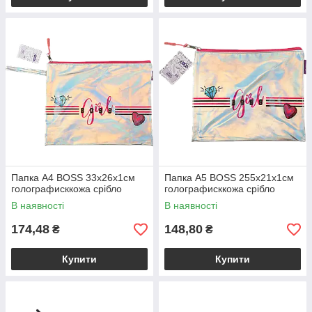
Папка A4 BOSS 33х26х1см
Папка А5 BOSS 255х21х1см
голографисккожа срібло
голографисккожа срібло
В наявності
В наявності
174,48
148,80
₴
₴
Купити
Купити