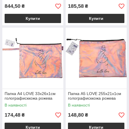
844,50
185,58
₴
₴
Купити
Купити
Папка A4 LOVE 33х26х1см
Папка А5 LOVE 255х21х1см
голографисккожа рожева
голографисккожа рожева
В наявності
В наявності
174,48
148,80
₴
₴
Купити
Купити