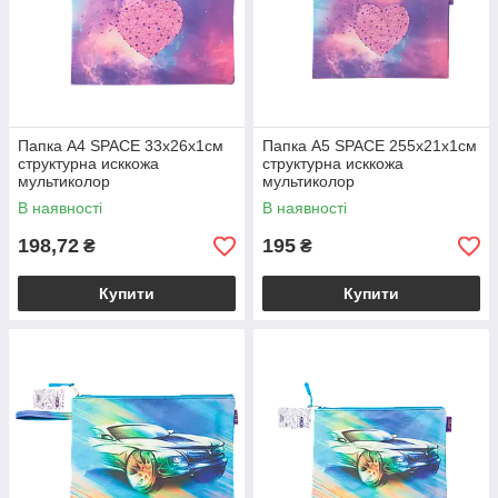
Папка A4 SPACE 33х26х1см
Папка А5 SPACE 255х21х1см
структурна исккожа
структурна исккожа
мультиколор
мультиколор
В наявності
В наявності
198,72
195
₴
₴
Купити
Купити