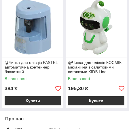
@Чинка для олівців PASTEL
@Чинка для олівців КОСМІК
автоматична контейнер
механічна з салатовими
блакитний
вставками KIDS Line
В наявності
В наявності
384
195,30
₴
₴
Купити
Купити
Про нас