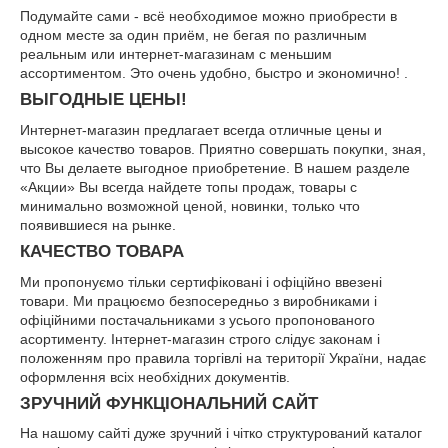
Подумайте сами - всё необходимое можно приобрести в
одном месте за один приём, не бегая по различным
реальным или интернет-магазинам с меньшим
ассортиментом. Это очень удобно, быстро и экономично! .
ВЫГОДНЫЕ ЦЕНЫ!
Интернет-магазин предлагает всегда отличные цены и
высокое качество товаров. Приятно совершать покупки, зная,
что Вы делаете выгодное приобретение. В нашем разделе
«Акции» Вы всегда найдете топы продаж, товары с
минимально возможной ценой, новинки, только что
появившиеся на рынке.
КАЧЕСТВО ТОВАРА
Ми пропонуємо тільки сертифіковані і офіційно ввезені
товари. Ми працюємо безпосередньо з виробниками і
офіційними постачальниками з усього пропонованого
асортименту. Інтернет-магазин строго слідує законам і
положенням про правила торгівлі на території України, надає
оформлення всіх необхідних документів.
ЗРУЧНИЙ ФУНКЦІОНАЛЬНИЙ САЙТ
На нашому сайті дуже зручний і чітко структурований каталог