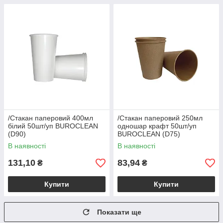
/Стакан паперовий 400мл
/Стакан паперовий 250мл
білий 50шт/уп BUROCLEAN
одношар крафт 50шт/уп
(D90)
BUROCLEAN (D75)
В наявності
В наявності
131,10
83,94
₴
₴
Купити
Купити
Показати ще