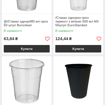
/Стакан однораз проз
@/Стакан однор480 мл проз
термост з міткою 500 мл 60г
50 штуп Buroclean
50штуп EuroStandart
BUROCLEAN
В наявності
В наявності
63,84
124,44
₴
₴
Купити
Купити