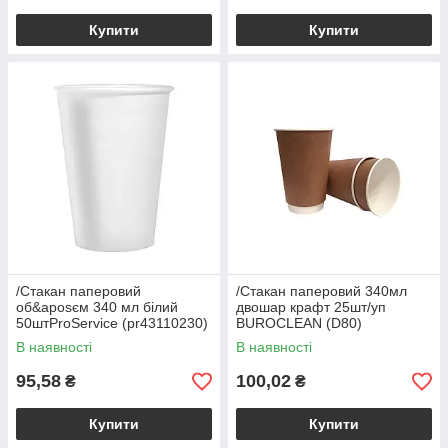
Купити
Купити
/Стакан паперовий
/Стакан паперовий 340мл
об&aposєм 340 мл білий
двошар крафт 25шт/уп
50штProService (pr43110230)
BUROCLEAN (D80)
В наявності
В наявності
95,58
100,02
₴
₴
Купити
Купити