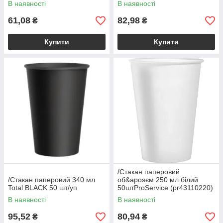
В наявності
В наявності
61,08
82,98
₴
₴
Купити
Купити
/Стакан паперовий
/Стакан паперовий 340 мл
об&aposєм 250 мл білий
Total BLACK 50 шт/уп
50штProService (pr43110220)
В наявності
В наявності
95,52
80,94
₴
₴