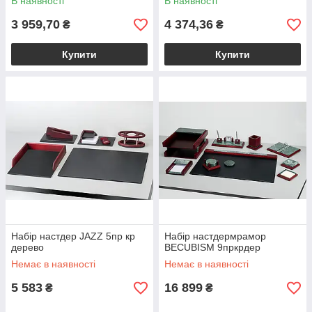
В наявності
В наявності
3 959,70
4 374,36
₴
₴
Купити
Купити
Набір настдер JAZZ 5пр кр
Набір настдермрамор
дерево
BECUBISM 9пркрдер
Немає в наявності
Немає в наявності
5 583
16 899
₴
₴