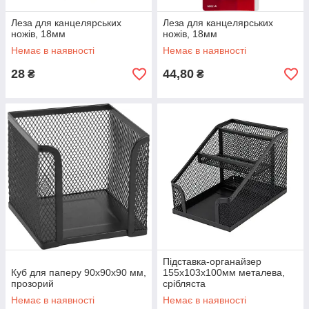
Леза для канцелярських
Леза для канцелярських
ножів, 18мм
ножів, 18мм
Немає в наявності
Немає в наявності
28
44,80
₴
₴
Підставка-органайзер
Куб для паперу 90x90x90 мм,
155x103x100мм металева,
прозорий
срібляста
Немає в наявності
Немає в наявності