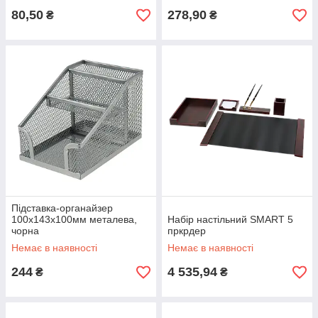
80,50
278,90
₴
₴
Підставка-органайзер
100x143x100мм металева,
Набір настільний SMART 5
чорна
пркрдер
Немає в наявності
Немає в наявності
244
4 535,94
₴
₴