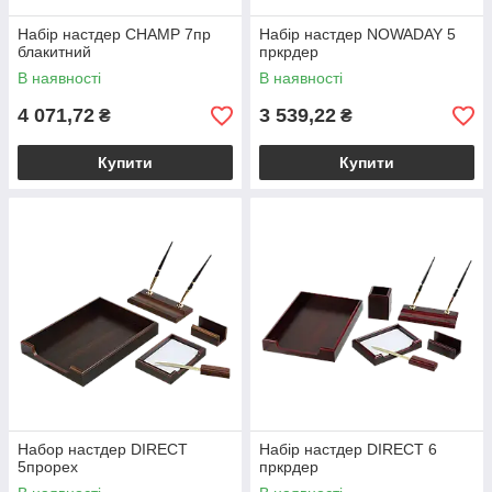
Набір настдер CHAMP 7пр
Набір настдер NOWADAY 5
блакитний
пркрдер
В наявності
В наявності
4 071,72
3 539,22
₴
₴
Купити
Купити
Набор настдер DIRECT
Набір настдер DIRECT 6
5прорех
пркрдер