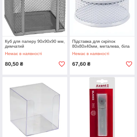
Куб для паперу 90x90x90 мм,
Підставка для скріпок
димчатий
80x80x40мм, металева, біла
Немає в наявності
Немає в наявності
80,50
67,60
₴
₴