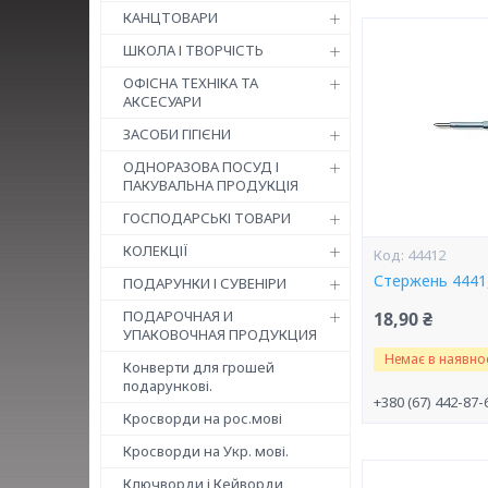
КАНЦТОВАРИ
ШКОЛА І ТВОРЧІСТЬ
ОФІСНА ТЕХНІКА ТА
АКСЕСУАРИ
ЗАСОБИ ГІГІЄНИ
ОДНОРАЗОВА ПОСУД І
ПАКУВАЛЬНА ПРОДУКЦІЯ
ГОСПОДАРСЬКІ ТОВАРИ
КОЛЕКЦІЇ
44412
Стержень 4441,
ПОДАРУНКИ І СУВЕНІРИ
ПОДАРОЧНАЯ И
18,90 ₴
УПАКОВОЧНАЯ ПРОДУКЦИЯ
Немає в наявнос
Конверти для грошей
подарункові.
+380 (67) 442-87-
Кросворди на рос.мові
Кросворди на Укр. мові.
Ключворди і Кейворди