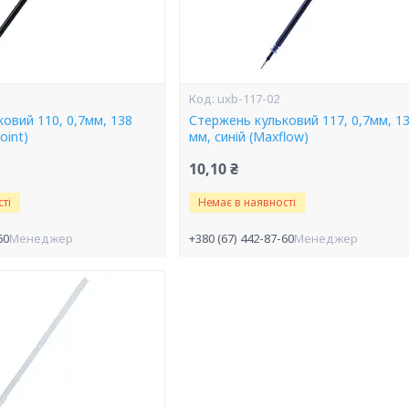
uxb-117-02
овий 110, 0,7мм, 138
Стержень кульковий 117, 0,7мм, 1
oint)
мм, синій (Maxflow)
10,10 ₴
ті
Немає в наявності
60
Менеджер
+380 (67) 442-87-60
Менеджер