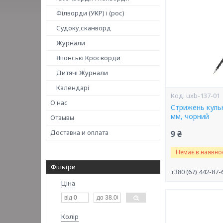
Філворди (УКР) і (рос)
Судоку,сканворд
Журнали
Японські Кросворди
Дитячі Журнали
Календарі
uxb-137-01
О нас
Стрижень кульк
мм, чорний
Отзывы
Доставка и оплата
9 ₴
Немає в наявнос
Фільтри
+380 (67) 442-87-
Ціна
Колір