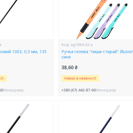
a
ag1094-02-a
овий 1003, 0,5 мм, 135
Ручка гелева "пиши-стирай" Illusion
синя
38,60 ₴
ті
Немає в наявності
60
Менеджер
+380 (67) 442-87-60
Менеджер