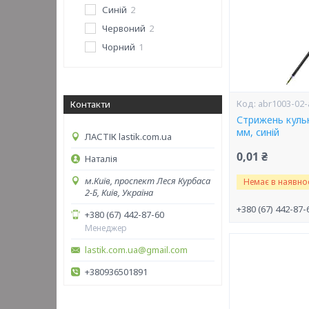
Синій
2
Червоний
2
Чорний
1
abr1003-02-
Контакти
Стрижень кульк
мм, синій
ЛАСТІК lastik.com.ua
0,01 ₴
Наталія
м.Київ, проспект Леся Курбаса
Немає в наявнос
2-Б, Київ, Україна
+380 (67) 442-87-
+380 (67) 442-87-60
Менеджер
lastik.com.ua@gmail.com
+380936501891