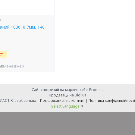
a
ний 1030, 0,7мм, 140
ті
60
Менеджер
Сайт створений на маркетплейсі
Prom.ua
Продавець на Bigl.ua
ЛАСТІК lastik.com.ua |
Поскаржитися на контент
|
Політика конфіденційності
Select Language
▼