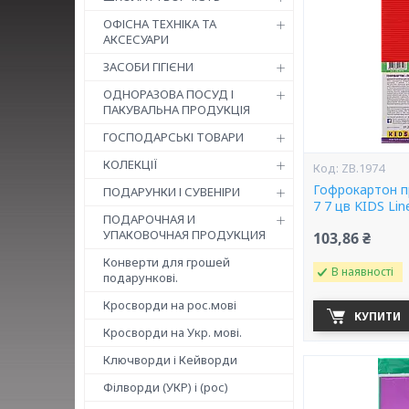
ОФІСНА ТЕХНІКА ТА
АКСЕСУАРИ
ЗАСОБИ ГІГІЄНИ
ОДНОРАЗОВА ПОСУД І
ПАКУВАЛЬНА ПРОДУКЦІЯ
ГОСПОДАРСЬКІ ТОВАРИ
КОЛЕКЦІЇ
ZB.1974
Гофрокартон п
ПОДАРУНКИ І СУВЕНІРИ
7 7 цв KIDS Lin
ПОДАРОЧНАЯ И
УПАКОВОЧНАЯ ПРОДУКЦИЯ
103,86 ₴
Конверти для грошей
В наявності
подарункові.
Кросворди на рос.мові
КУПИТИ
Кросворди на Укр. мові.
Ключворди і Кейворди
Філворди (УКР) і (рос)