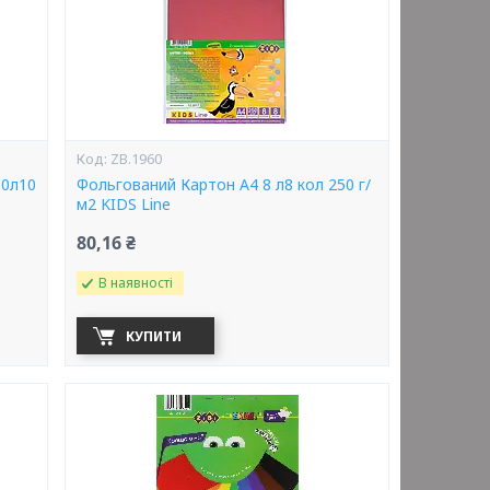
ZB.1960
10л10
Фольгований Картон А4 8 л8 кол 250 г/
м2 KIDS Line
80,16 ₴
В наявності
КУПИТИ