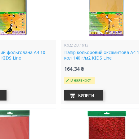
ZB.1913
вий фольгована А4 10
Папір кольоровий оксамитова А4 
 KIDS Line
кол 140 г/м2 KIDS Line
164,34 ₴
В наявності
КУПИТИ