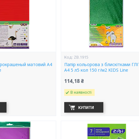
ZB.1915
рокрашеный матовий А4
Папір кольорова з блискітками ГЛ
e
А4 5 л5 кол 150 г/м2 KIDS Line
114,18 ₴
В наявності
КУПИТИ