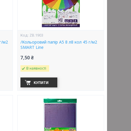
ZB.1903
г/м2
/Кольоровий папір А5 8 л8 кол 45 г/м2
SMART Line
7,50 ₴
В наявності
КУПИТИ