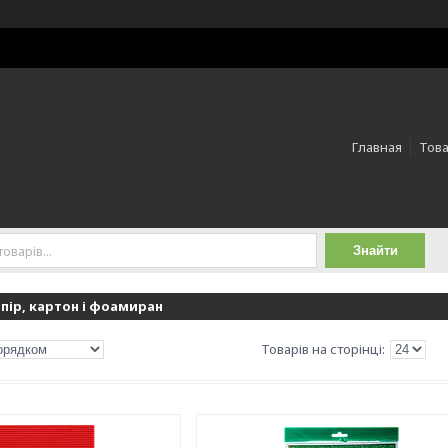
Главная
Това
Знайти
пір, картон і фоамиран