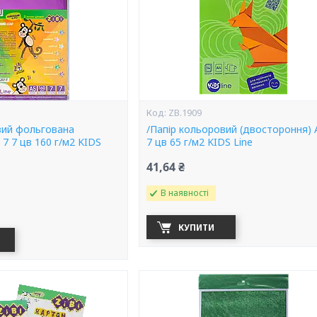
ZB.1909
вий фольгована
/Папір кольоровий (двостороння) 
7 7 цв 160 г/м2 KIDS
7 цв 65 г/м2 KIDS Line
41,64 ₴
В наявності
КУПИТИ