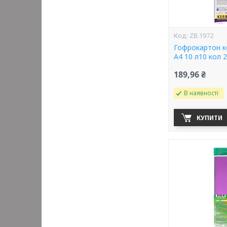
ZB.1972
Гофрокартон к
А4 10 л10 кол 2
189,96 ₴
В наявності
КУПИТИ