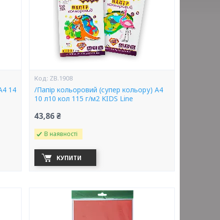
ZB.1908
А4 14
/Папір кольоровий (супер кольору) А4
10 л10 кол 115 г/м2 KIDS Line
43,86 ₴
В наявності
КУПИТИ