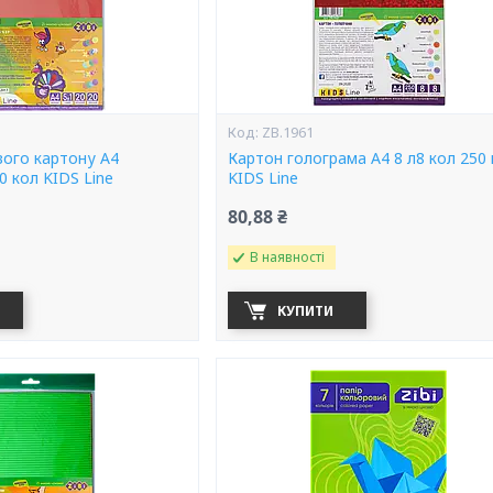
ZB.1961
вого картону А4
Картон голограма А4 8 л8 кол 250 
 кол KIDS Line
KIDS Line
80,88 ₴
В наявності
КУПИТИ