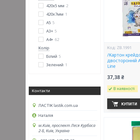
420х5 мм
2
420х7мм
1
A5
5
А3+
5
А4+
62
ZB.1991
Колір
/Картон крейд
Білий
5
двосторонній А
Зелений
1
Line
37,38 ₴
В наявності
Контакти
КУПИТИ
ЛАСТІК lastik.com.ua
Наталія
м.Київ, проспект Леся Курбаса
2-Б, Київ, Україна