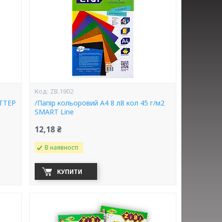
ZB.1902
ІТТЕР
/Папір кольоровий А4 8 л8 кол 45 г/м2
SMART Line
12,18 ₴
В наявності
КУПИТИ