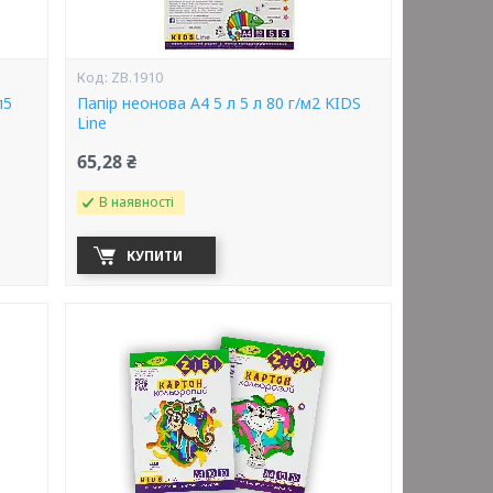
ZB.1910
л5
Папір неонова А4 5 л 5 л 80 г/м2 KIDS
Line
65,28 ₴
В наявності
КУПИТИ