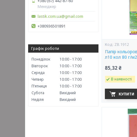
+380 (67) 442-87-60
Менеджер
lastik.com.ua@gmail.com
+380936501891
ZB.1912
Графік роботи
Папір кольоро
л10 кол 80 г/м2
Понеділок
10:00
17:00
Вівторок
10:00
17:00
85,32 ₴
Середа
10:00
17:00
В наявності
Четвер
10:00
17:00
Пʼятниця
10:00
17:00
Субота
Вихідний
КУПИТИ
Неділя
Вихідний