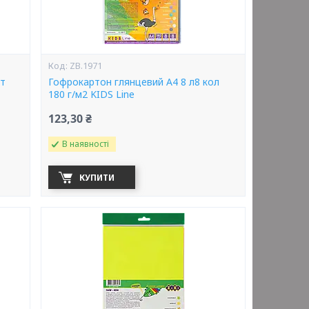
ZB.1971
ет
Гофрокартон глянцевий А4 8 л8 кол
180 г/м2 KIDS Line
123,30 ₴
В наявності
КУПИТИ