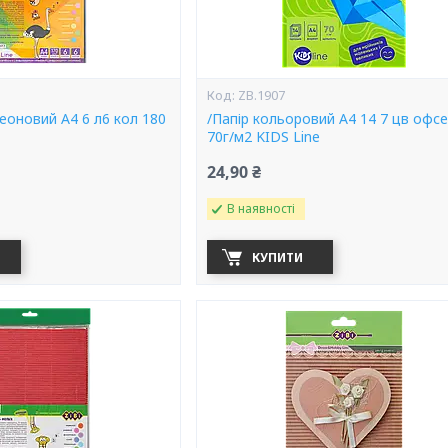
ZB.1907
еоновий А4 6 л6 кол 180
/Папір кольоровий А4 14 7 цв офс
70г/м2 KIDS Line
24,90 ₴
В наявності
КУПИТИ