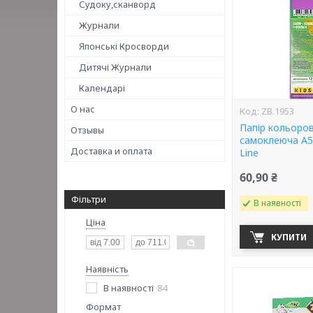
Судоку,сканворд
Журнали
Японські Кросворди
Дитячі Журнали
Календарі
О нас
ZB.1953
Папір кольоро
Отзывы
самоклеюча А5 
Доставка и оплата
Line
60,90 ₴
Фільтри
В наявності
Ціна
КУПИТИ
Наявність
В наявності
84
Формат