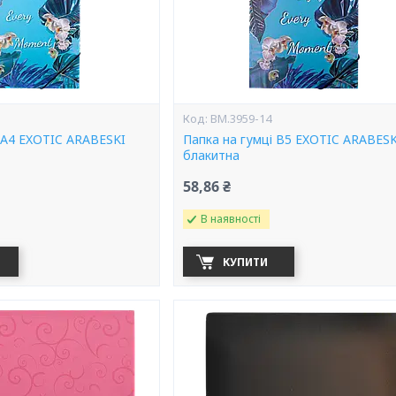
BM.3959-14
 А4 EXOTIC ARABESKI
Папка на гумці В5 EXOTIC ARABESK
блакитна
58,86 ₴
В наявності
КУПИТИ