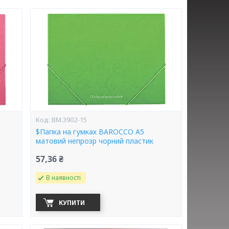
BM.3902-15
$Папка на гумках BAROCCO А5
матовий непрозр чорний пластик
57,36 ₴
В наявності
КУПИТИ