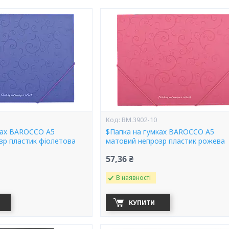
BM.3902-10
ках BAROCCO А5
$Папка на гумках BAROCCO А5
зр пластик фіолетова
матовий непрозр пластик рожева
57,36 ₴
В наявності
КУПИТИ