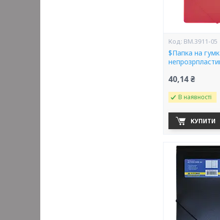
BM.3911-05
$Папка на гум
непрозрпласти
40,14 ₴
В наявності
КУПИТИ