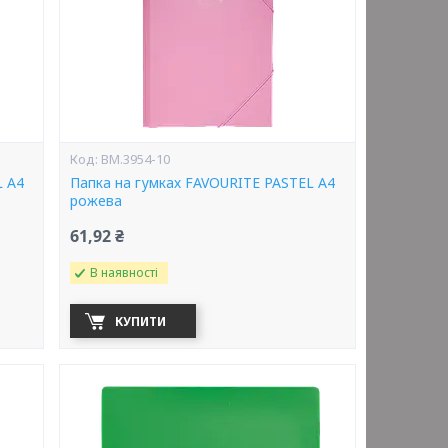
BM.3954-10
L А4
Папка на гумках FAVOURITE PASTEL А4
рожева
61,92 ₴
В наявності
КУПИТИ