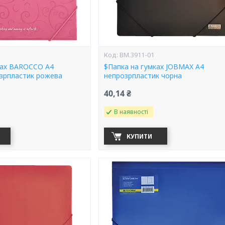
BM.3911-01
ках BAROCCO А4
$Папка на гумках JOBMAX А4
зрпластик рожева
непрозрпластик чорна
40,14 ₴
В наявності
КУПИТИ