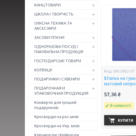
КАНЦТОВАРИ
ШКОЛА І ТВОРЧІСТЬ
ОФІСНА ТЕХНІКА ТА
АКСЕСУАРИ
ЗАСОБИ ГІГІЄНИ
ОДНОРАЗОВА ПОСУД І
ПАКУВАЛЬНА ПРОДУКЦІЯ
ГОСПОДАРСЬКІ ТОВАРИ
КОЛЕКЦІЇ
BM.3902-07
$Папка на гум
ПОДАРУНКИ І СУВЕНІРИ
матовий непро
ПОДАРОЧНАЯ И
УПАКОВОЧНАЯ ПРОДУКЦИЯ
57,36 ₴
Конверти для грошей
В наявності
подарункові.
Кросворди на рос.мові
КУПИТИ
Кросворди на Укр. мові.
Ключворди і Кейворди