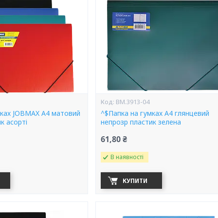
BM.3913-04
мках JOBMAX А4 матовий
^$Папка на гумках А4 глянцевий
к асорті
непрозр пластик зелена
61,80 ₴
В наявності
КУПИТИ