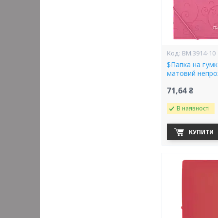
BM.3914-10
$Папка на гум
матовий непро
71,64 ₴
В наявності
КУПИТИ