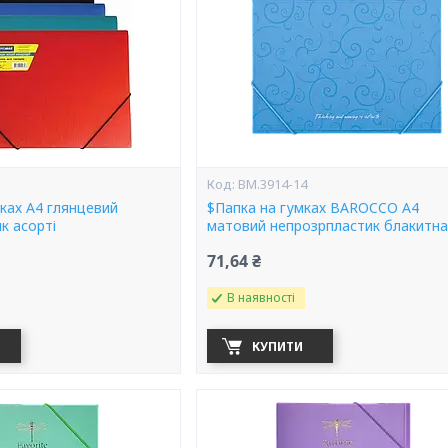
BM.3914-14
ках А4 глянцевий
$Папка на гумках BAROCCO А4
к асорті
матовий непрозрпластик блакитна
71,64 ₴
В наявності
КУПИТИ