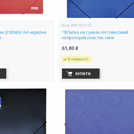
BM.3913-02
ках JOBMAX А4 червона
^$Папка на гумках А4 глянсовий
к
непрозорий пластик синя
61,80 ₴
В наявності
КУПИТИ