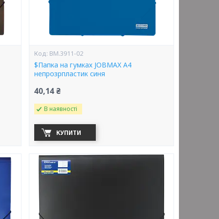
BM.3911-02
$Папка на гумках JOBMAX А4
непрозрпластик синя
40,14 ₴
В наявності
КУПИТИ