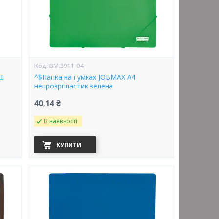
BM.3911-04
I
^$Папка на гумках JOBMAX А4
непрозрпластик зелена
40,14 ₴
В наявності
КУПИТИ