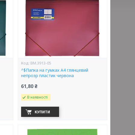
BM.3913-05
^$Папка на гумках А4 глянцевий
непрозр пластик червона
61,80 ₴
В наявності
КУПИТИ