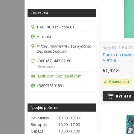
Контакти
ЛАСТІК lastik.com.ua
Наталія
м.Київ, проспект Леся Курбаса
BM.3954-38
2-Б, Київ, Україна
Папка на гумк
м'ятна
+380 (67) 442-87-60
Менеджер
61,92 ₴
lastik.com.ua@gmail.com
В наявності
+380936501891
КУПИТИ
Графік роботи
Понеділок
10:00
17:00
Вівторок
10:00
17:00
Середа
10:00
17:00