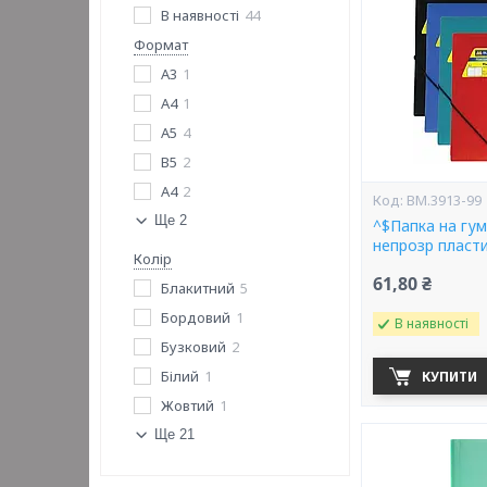
В наявності
44
Формат
A3
1
A4
1
A5
4
B5
2
А4
2
BM.3913-99
Ще 2
^$Папка на гум
непрозр пласти
Колір
61,80 ₴
Блакитний
5
Бордовий
1
В наявності
Бузковий
2
Білий
1
КУПИТИ
Жовтий
1
Ще 21