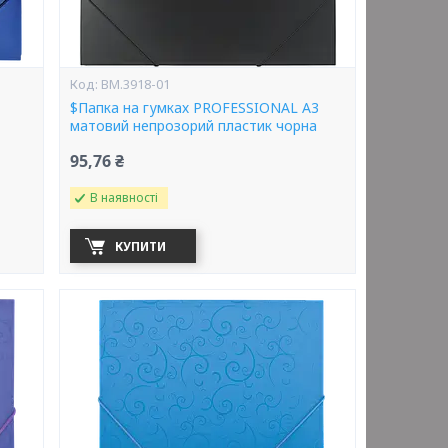
BM.3918-01
$Папка на гумках PROFESSIONAL А3
матовий непрозорий пластик чорна
95,76 ₴
В наявності
КУПИТИ