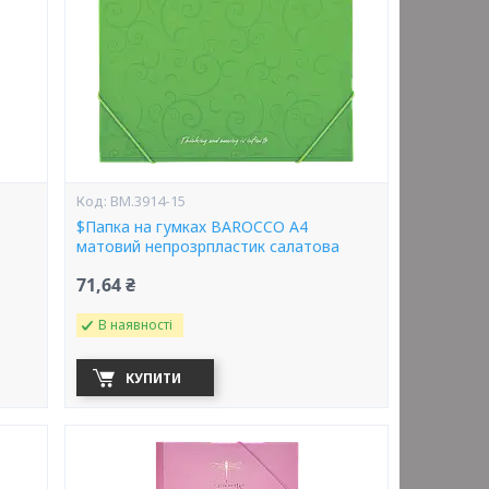
BM.3914-15
$Папка на гумках BAROCCO А4
матовий непрозрпластик салатова
71,64 ₴
В наявності
КУПИТИ