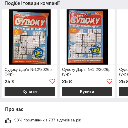
Подібні товари компанії
Судоку Дар'я №12\2026р
Судоку Дар'я №1-2\2026р
Судо
(Укр)
(укр)
(укр
25
25
25
₴
₴
Купити
Купити
Про нас
98% позитивних з 737 відгуків за рік