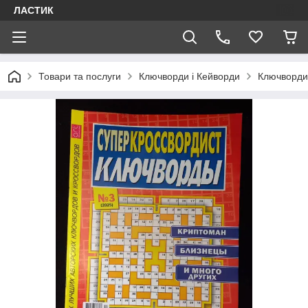
ЛАСТИК
Товари та послуги
Ключворди і Кейворди
Ключворди