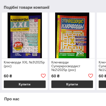
Подібні товари компанії
Ключворди XXL №3\2025р
Ключворди
Клю
(рос)
Суперкросвордист
Супе
№2\2025р (рос)
№1\2
60
60
60
₴
₴
Купити
Купити
Про нас