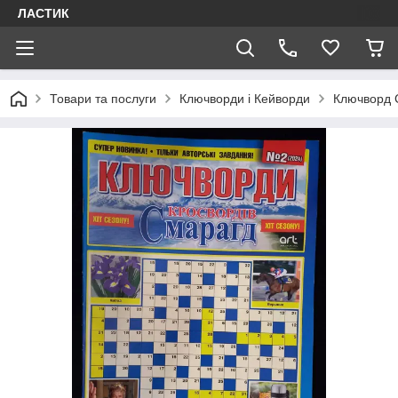
ЛАСТИК
Товари та послуги
Ключворди і Кейворди
Ключворд 