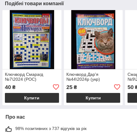
Подібні товари компанії
Ключворд Смарагд
Ключворд Дар'я
Смар
№7\2024 (РОС)
№44\2024р (укр)
№9\2
40
25
50
₴
₴
Купити
Купити
Про нас
98% позитивних з 737 відгуків за рік