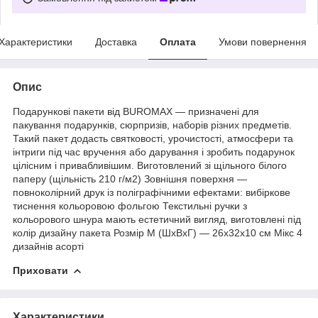
Характеристики
Доставка
Оплата
Умови повернення
Опис
Подарункові пакети від BUROMAX — призначені для
пакування подарунків, сюрпризів, наборів різних предметів.
Такий пакет додасть святковості, урочистості, атмосфери та
інтриги під час вручення або дарування і зробить подарунок
цілісним і привабливішим. Виготовлений зі щільного білого
паперу (щільність 210 г/м2) Зовнішня поверхня —
повноколірний друк із поліграфічними ефектами: вибіркове
тиснення кольоровою фольгою Текстильні ручки з
кольорового шнура мають естетичний вигляд, виготовлені під
колір дизайну пакета Розмір М (ШхВхГ) — 26х32х10 см Мікс 4
дизайнів асорті
Приховати
Характеристики