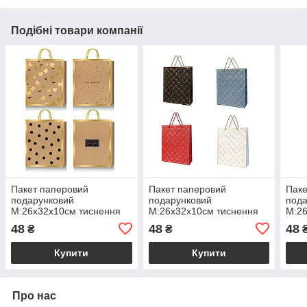
Подібні товари компанії
Пакет паперовий
Пакет паперовий
Паке
подарунковий
подарунковий
пода
М:26х32х10см тиснення
М:26х32х10см тиснення
М:26
фольгою BM200022
фольгою BM200016
фол
48
48
48
₴
₴
Купити
Купити
Про нас