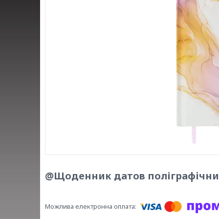
@Щоденник датов поліграфічний