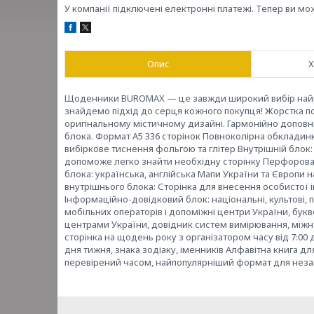
У компанії підключені електронні платежі. Тепер ви мо
Опис
Х
Щоденники BUROMAX — це завжди широкий вибір найріз
знайдемо підхід до серця кожного покупця! Жорстка 
оригінальному містичному дизайні. Гармонійно доповн
блока. Формат А5 336 сторінок Повноколірна обкладинк
вибіркове тиснення фольгою та глітер Внутрішній блок
допоможе легко знайти необхідну сторінку Перфоровані
блока: українська, англійська Мапи України та Європи 
внутрішнього блока: Сторінка для внесення особистої і
Інформаційно-довідковий блок: національні, культові, п
мобільних операторів і допоміжні центри України, букв
центрами України, довідник систем вимірювання, міжна
сторінка на щодень року з організатором часу від 7:00
дня тижня, знака зодіаку, іменників Алфавітна книга 
перевірений часом, найпопулярніший формат для незам