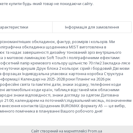
жете купити будь-який товар не покидаючи сайту.
арактеристики
Інформація для замовлення
номанітніших обкладинок, фактур, розмірів і кольорів. Ми
поліграфічна обкладинка щоденника MIST виготовлена в
ює та надає завершеності дизайну тонований зріз внутрішнього
а з матовою ламінацією Soft Touch і поліграфічними ефектами:
: офсетний папір кремового кольору щільністю 70 г/м2 Закладка-лясе
 куточки аркушів Друк блока 2 кольори: сірий і бордовий Дві мови
на форзацах Індивідуальна упаковка: картонна коробка Структура
нформації Календарі на 2025-2028 роки Планінг на 2026 рік
рофесійні свята та пам'ятні дати, знаки зодіаку, телефонні коди
ені автомобільні коди країн, таблиця відстаней між обласними
родні знаки відповідності, знаки догляду за одягом Датована
 до 21:00, календарем на поточний/слідувальний місяць, позначенням
для внесення контактів Щоденник BUROMAX формату А5 — це вибір,
інного помічника в плануванні Вашого робочого дня!
Сайт створений на маркетплейсі
Prom.ua