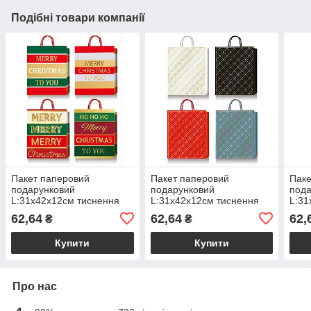
Подібні товари компанії
Пакет паперовий
Пакет паперовий
Паке
подарунковий
подарунковий
пода
L:31х42х12см тиснення
L:31х42х12см тиснення
L:31
фольгою BM2000175
фольгою BM200017
фол
62,64
62,64
62,
₴
₴
Купити
Купити
Про нас