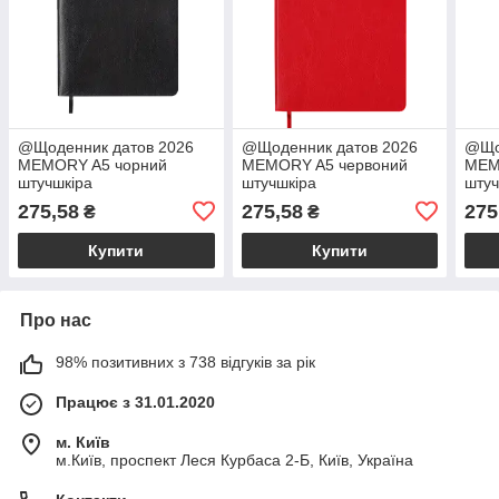
@Щоденник датов 2026
@Щоденник датов 2026
@Що
MEMORY A5 чорний
MEMORY A5 червоний
MEM
штучшкіра
штучшкіра
штуч
275,58
275,58
275
₴
₴
Купити
Купити
Про нас
98% позитивних з 738 відгуків за рік
Працює з 31.01.2020
м. Київ
м.Київ, проспект Леся Курбаса 2-Б, Київ, Україна