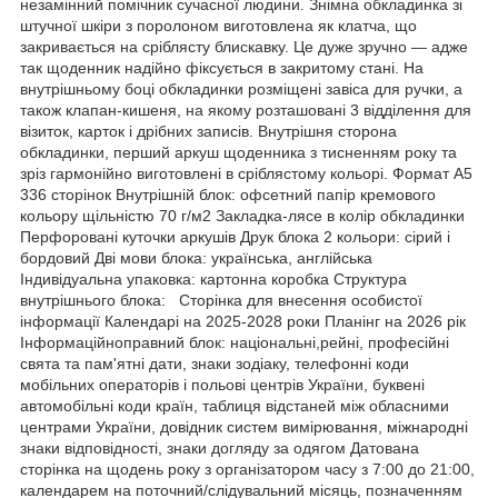
незамінний помічник сучасної людини. Знімна обкладинка зі
штучної шкіри з поролоном виготовлена як клатча, що
закривається на сріблясту блискавку. Це дуже зручно — адже
так щоденник надійно фіксується в закритому стані. На
внутрішньому боці обкладинки розміщені завіса для ручки, а
також клапан-кишеня, на якому розташовані 3 відділення для
візиток, карток і дрібних записів. Внутрішня сторона
обкладинки, перший аркуш щоденника з тисненням року та
зріз гармонійно виготовлені в сріблястому кольорі. Формат А5
336 сторінок Внутрішній блок: офсетний папір кремового
кольору щільністю 70 г/м2 Закладка-лясе в колір обкладинки
Перфоровані куточки аркушів Друк блока 2 кольори: сірий і
бордовий Дві мови блока: українська, англійська
Індивідуальна упаковка: картонна коробка Структура
внутрішнього блока: Сторінка для внесення особистої
інформації Календарі на 2025-2028 роки Планінг на 2026 рік
Інформаційноправний блок: національні,рейні, професійні
свята та пам'ятні дати, знаки зодіаку, телефонні коди
мобільних операторів і польові центрів України, буквені
автомобільні коди країн, таблиця відстаней між обласними
центрами України, довідник систем вимірювання, міжнародні
знаки відповідності, знаки догляду за одягом Датована
сторінка на щодень року з організатором часу з 7:00 до 21:00,
календарем на поточний/слідувальний місяць, позначенням