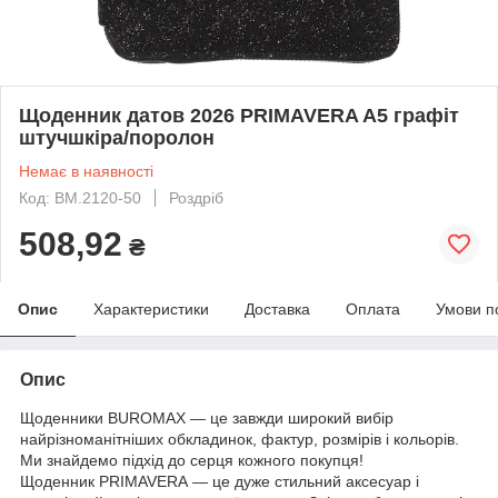
Щоденник датов 2026 PRIMAVERA A5 графіт
штучшкіра/поролон
Немає в наявності
Код: BM.2120-50
Роздріб
508,92
₴
Опис
Характеристики
Доставка
Оплата
Умови п
Опис
Щоденники BUROMAX — це завжди широкий вибір
найрізноманітніших обкладинок, фактур, розмірів і кольорів.
Ми знайдемо підхід до серця кожного покупця!
Щоденник PRIMAVERA — це дуже стильний аксесуар і