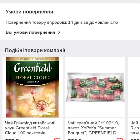
Умови повернення
Повернення товару впродовж 14 днів за домовленістю
Всі умови повернення
Подібні товари компанії
Чай Грінфілд китайський
Чай трав'яний 2г*100*10,
Чай 
улун Greenfield Floral
пакет, ХоРеКа "Summer
Rich
Cloud 100 пакетиків
Bouquet", GREENFIELD
паке
ХоРеКа (УЦІНКА)
6936