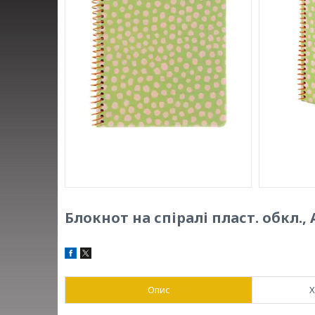
Блокнот на спіралі пласт. обкл., А
Опис
Х