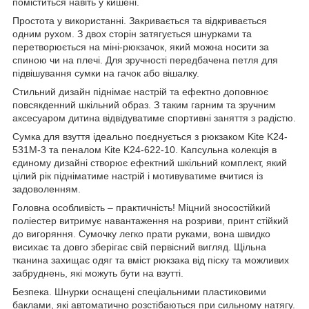
поміститься навіть у кишені.
Простота у використанні. Закривається та відкривається
одним рухом. З двох сторін затягується шнурками та
перетворюється на міні-рюкзачок, який можна носити за
спиною чи на плечі. Для зручності передбачена петля для
підвішування сумки на гачок або вішалку.
Стильний дизайн піднімає настрій та ефектно доповнює
повсякденний шкільний образ. З таким гарним та зручним
аксесуаром дитина відвідуватиме спортивні заняття з радістю.
Сумка для взуття ідеально поєднується з рюкзаком Kite K24-
531M-3 та пеналом Kite K24-622-10. Капсульна колекція в
єдиному дизайні створює ефектний шкільний комплект, який
цілий рік підніматиме настрій і мотивуватиме вчитися із
задоволенням.
Головна особливість – практичність! Міцний зносостійкий
поліестер витримує навантаження на розриви, принт стійкий
до вигоряння. Сумочку легко прати руками, вона швидко
висихає та довго зберігає свій первісний вигляд. Щільна
тканина захищає одяг та вміст рюкзака від піску та можливих
забруднень, які можуть бути на взутті.
Безпека. Шнурки оснащені спеціальними пластиковими
баклами, які автоматично розстібаються при сильному натягу.