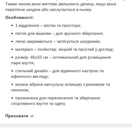
Таким чином вони миттєво звільняють дитину, якщо вона
перетягне шнурок або заплутається в ньому.
Особливості:
1 відділення – містке та просторе;
петля для вішалки – для зручного зберігання;
легко закривається – затягується шнурками;
матеріал – поліестер: міцний та простий у догляді;
розмір: 46x33 см – оптимальний для розміщення
пари взуття;
стильний дизайн – для відмінного настрою та
ефектного вигляду;
можна зібрати капсульну колекцію з рюкзаком та
пеналом;
призначена для перенесення та зберігання
спортивного взуття та одягу.
Приховати