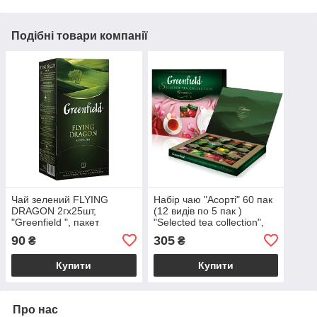
Подібні товари компанії
Чай зелений FLYING
Набір чаю "Асорті" 60 пак
DRAGON 2гх25шт,
(12 видів по 5 пак )
"Greenfield ", пакет
"Selected tea collection",
GREENFIELD
90
305
₴
₴
Купити
Купити
Про нас