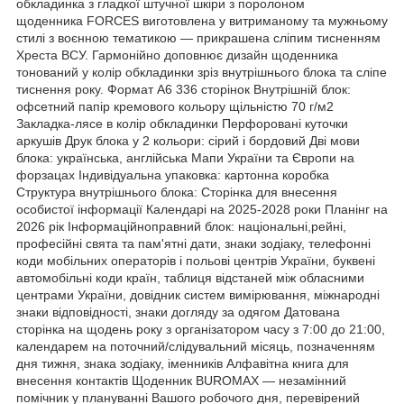
обкладинка з гладкої штучної шкіри з поролоном
щоденника FORCES виготовлена у витриманому та мужньому
стилі з воєнною тематикою — прикрашена сліпим тисненням
Хреста ВСУ. Гармонійно доповнює дизайн щоденника
тонований у колір обкладинки зріз внутрішнього блока та сліпе
тиснення року. Формат А6 336 сторінок Внутрішній блок:
офсетний папір кремового кольору щільністю 70 г/м2
Закладка-лясе в колір обкладинки Перфоровані куточки
аркушів Друк блока у 2 кольори: сірий і бордовий Дві мови
блока: українська, англійська Мапи України та Європи на
форзацах Індивідуальна упаковка: картонна коробка
Структура внутрішнього блока: Сторінка для внесення
особистої інформації Календарі на 2025-2028 роки Планінг на
2026 рік Інформаційноправний блок: національні,рейні,
професійні свята та пам'ятні дати, знаки зодіаку, телефонні
коди мобільних операторів і польові центрів України, буквені
автомобільні коди країн, таблиця відстаней між обласними
центрами України, довідник систем вимірювання, міжнародні
знаки відповідності, знаки догляду за одягом Датована
сторінка на щодень року з організатором часу з 7:00 до 21:00,
календарем на поточний/слідувальний місяць, позначенням
дня тижня, знака зодіаку, іменників Алфавітна книга для
внесення контактів Щоденник BUROMAX — незамінний
помічник у плануванні Вашого робочого дня, перевірений