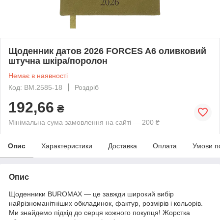
Щоденник датов 2026 FORCES A6 оливковий
штучна шкіра/поролон
Немає в наявності
Код: BM.2585-18
Роздріб
192,66
₴
Мінімальна сума замовлення на сайті — 200 ₴
Опис
Характеристики
Доставка
Оплата
Умови п
Опис
Щоденники BUROMAX — це завжди широкий вибір
найрізноманітніших обкладинок, фактур, розмірів і кольорів.
Ми знайдемо підхід до серця кожного покупця! Жорстка