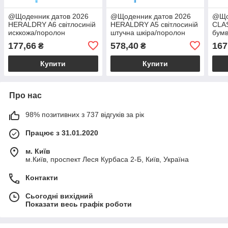
@Щоденник датов 2026
@Щоденник датов 2026
@Що
HERALDRY A6 світлосиній
HERALDRY A5 світлосиній
CLAS
исккожа/поролон
штучна шкіра/поролон
бумв
177,66
578,40
167
₴
₴
Купити
Купити
Про нас
98% позитивних з 737 відгуків за рік
Працює з 31.01.2020
м. Київ
м.Київ, проспект Леся Курбаса 2-Б, Київ, Україна
Контакти
Сьогодні вихідний
Показати весь графік роботи