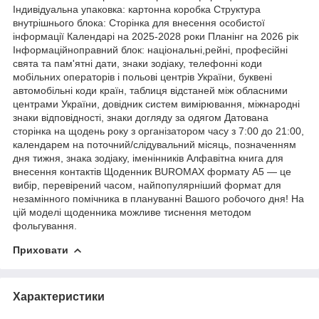
Індивідуальна упаковка: картонна коробка Структура
внутрішнього блока: Сторінка для внесення особистої
інформації Календарі на 2025-2028 роки Планінг на 2026 рік
Інформаційноправний блок: національні,рейні, професійні
свята та пам'ятні дати, знаки зодіаку, телефонні коди
мобільних операторів і польові центрів України, буквені
автомобільні коди країн, таблиця відстаней між обласними
центрами України, довідник систем вимірювання, міжнародні
знаки відповідності, знаки догляду за одягом Датована
сторінка на щодень року з організатором часу з 7:00 до 21:00,
календарем на поточний/слідувальний місяць, позначенням
дня тижня, знака зодіаку, іменінників Алфавітна книга для
внесення контактів Щоденник BUROMAX формату А5 — це
вибір, перевірений часом, найпопулярніший формат для
незамінного помічника в плануванні Вашого робочого дня! На
цій моделі щоденника можливе тиснення методом
фольгування.
Приховати
Характеристики