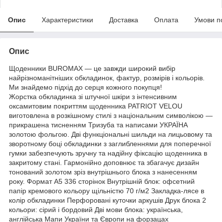
Опис
Характеристики
Доставка
Оплата
Умови п
Опис
Щоденники BUROMAX — це завжди широкий вибір
найрізноманітніших обкладинок, фактур, розмірів і кольорів.
Ми знайдемо підхід до серця кожного покупця!
Жорстка обкладинка зі штучної шкіри з інтенсивним
оксамитовим покриттям щоденника PATRIOT VELOU
виготовлена в розкішному стилі з національним символікою —
прикрашена тисненням Тризуба та написами УКРАЇНА
золотою фольгою. Дві функціональні шильди на лицьовому та
зворотному боці обкладинки з заглибленнями для поперечної
гумки забезпечують зручну та надійну фіксацію щоденника в
закритому стані. Гармонійно доповнює та збагачує дизайн
тонований золотом зріз внутрішнього блока з нанесенням
року. Формат А5 336 сторінок Внутрішній блок: офсетний
папір кремового кольору щільністю 70 г/м2 Закладка-лясе в
колір обкладинки Перфоровані куточки аркушів Друк блока 2
кольори: сірий і бордовий Дві мови блока: українська,
англійська Мапи України та Європи на форзацах