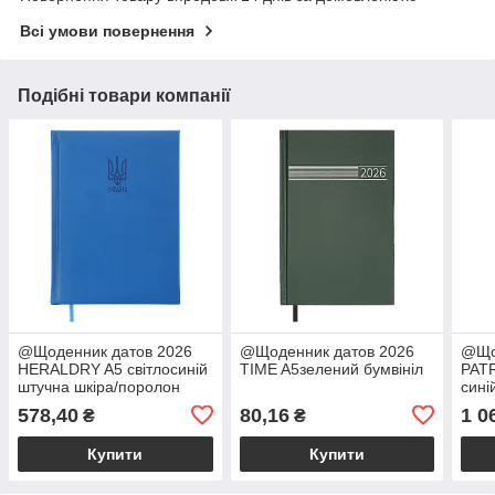
Всі умови повернення
Подібні товари компанії
@Щоденник датов 2026
@Щоденник датов 2026
@Що
HERALDRY A5 світлосиній
TIME A5зелений бумвініл
PAT
штучна шкіра/поролон
сині
578,40
80,16
1 0
₴
₴
Купити
Купити