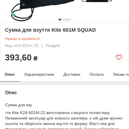
Сумка для взуття Kite 601M SQUAD
Немає в наявності
Код: k24-601m-22
Роздріб
393,60
₴
Опис
Характеристики
Доставка
Оплата
Умови п
Опис
Сумка для взу
ття Kite K24-601M-22 виготовлена з міцного поліестеру.
Незамінний аксесуар для кожного школяра: у ній дуже зручно
носити та зберігати змінне взуття та форму. Маст-хев для
фізкультури, танців та спортивних секцій. Сумка неймовірно