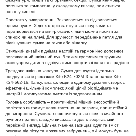
легенька та компактна, у складеному вигляді поміститься
навіть у кишені.
Простота у використанні. Закривається та відкривається
одним рухом. З двох сторін затягується шнурками та
перетворюється на міні-рюкзачок, який можна носити за
спиною чи на плечі. Для зручності передбачена петля для
підвішування сумки на гачок або вішалку.
Стильний дизайн піднімає настрій та гармонійно доповнює
повсякденний шкільний лук. З таким красивим та зручним
аксесуаром дитина відвідуватиме спортивні заняття з радістю.
Трендова шкільна капсула. Сумка для взуття ідеально
поєднується із рюкзаком Kite K24-702M-3 та пеналом Kite
K24-662-16. Капсульна колекція в єдиному дизайні створює
ефектний шкільний комплект, який цілий рік підніматиме
настрій і мотивуватиме вчитися із задоволенням.
Головна особливість – практичність! Міцний зносостійкий
поліестер витримує навантаження на розриви, принт стійкий
до вигоряння. Сумочка легко очищується після звичайного
ручного прання, швидко висихає та довго зберігає свій
первісний вигляд. Щільна тканина захищає одяг та вміст
рюкзака від піску та можливих забруднень, які можуть бути на