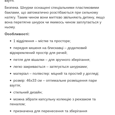
взутті.
Безпека. Шнурки оснащені спеціальними пластиковими
баклами, що автоматично розстібаються при сильному
натягу. Таким чином вони миттєво звільняють дитину, якщо
вона перетягне шнурок чи якимось чином заплутається у
ньому.
Особливості:
1 відділення – містке та просторе;
передня кишеня на блискавці – додатковий
відокремлений простір для речей;
петля для вішалки – для зручного зберігання;
легко закривається – затягується шнурками;
матеріал – поліестер: міцний та простий у догляді;
розмір: 46x33 см – оптимальне розміщення пари
взуття;
стильний дизайн;
можна зібрати капсульну колекцію з рюкзаком та
пеналом;
призначена для перенесення та зберігання