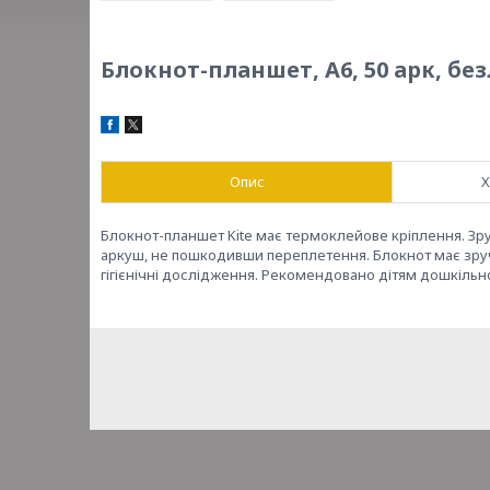
Блокнот-планшет, A6, 50 арк, без
Опис
Х
Блокнот-планшет Kite має термоклейове кріплення. Зру
аркуш, не пошкодивши переплетення. Блокнот має зручни
гігієнічні дослідження. Рекомендовано дітям дошкільно