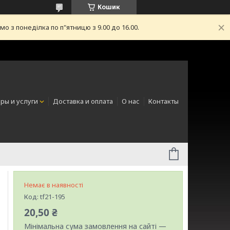
Кошик
з понеділка по п"ятницю з 9.00 до 16.00.
ры и услуги
Доставка и оплата
О нас
Контакты
Немає в наявності
Код:
tf21-195
20,50 ₴
Мінімальна сума замовлення на сайті —