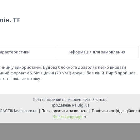
лін. TF
арактеристики
Інформація для замовлення
чний у використанні. Будова блокнота дозволяє легко вирвати
й формат А6. Білі щільні (70 г/м2) аркуші без ліній. Виріб пройшов
го та шкільного віку.
Сайт створений на маркетплейсі
Prom.ua
Продавець на Bigl.ua
ЛАСТІК lastik.com.ua |
Поскаржитися на контент
|
Політика конфіденційності
Select Language
▼