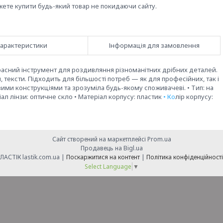
жете купити будь-який товар не покидаючи сайту.
арактеристики
Інформація для замовлення
асний інструмент для роздивляння різноманітних дрібних деталей.
тексти. Підходить для більшості потреб — як для професійних, так і
ми конструкціями та зрозуміла будь-якому споживачеві. • Тип: на
ріал лінзи: оптичне скло • Матеріал корпусу: пластик
• Ко
лір корпусу:
Сайт створений на маркетплейсі
Prom.ua
Продавець на Bigl.ua
ЛАСТІК lastik.com.ua |
Поскаржитися на контент
|
Політика конфіденційності
Select Language
▼