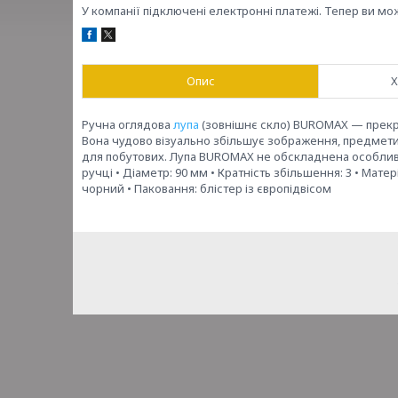
У компанії підключені електронні платежі. Тепер ви мо
Опис
Х
Ручна оглядова
лупа
(зовнішнє скло) BUROMAX — прекр
Вона чудово візуально збільшує зображення, предмети, 
для побутових. Лупа BUROMAX не обскладнена особливи
ручці • Діаметр: 90 мм • Кратність збільшення: 3 • Мате
чорний • Паковання: блістер із європідвісом