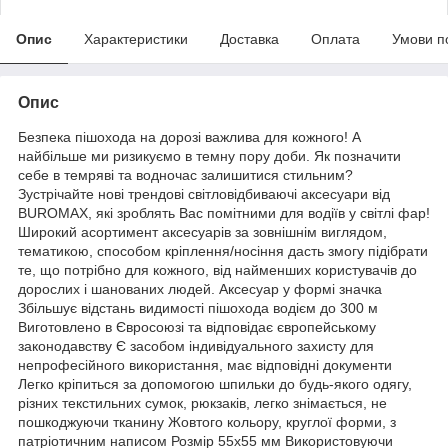
Опис
Характеристики
Доставка
Оплата
Умови п
Опис
Безпека пішохода на дорозі важлива для кожного! А
найбільше ми ризикуємо в темну пору доби. Як позначити
себе в темряві та водночас залишитися стильним?
Зустрічайте нові трендові світловідбиваючі аксесуари від
BUROMAX, які зроблять Вас помітними для водіїв у світлі фар!
Широкий асортимент аксесуарів за зовнішнім виглядом,
тематикою, способом кріплення/носіння дасть змогу підібрати
те, що потрібно для кожного, від найменших користувачів до
дорослих і шанованих людей. Аксесуар у формі значка
Збільшує відстань видимості пішохода водієм до 300 м
Виготовлено в Євросоюзі та відповідає європейському
законодавству Є засобом індивідуального захисту для
непрофесійного використання, має відповідні документи
Легко кріпиться за допомогою шпильки до будь-якого одягу,
різних текстильних сумок, рюкзаків, легко знімається, не
пошкоджуючи тканину Жовтого кольору, круглої форми, з
патріотичним написом Розмір 55х55 мм Використовуючи