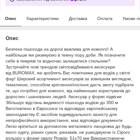
Опис
Характеристики
Доставка
Оплата
Умови п
Опис
Безпека пішохода на дорозі важлива для кожного! А
найбільше ми ризикуємо в темну пору доби. Як позначити
себе в темряві та водночас залишитися стильним?
Зустрічайте нові трендові світловідбиваючі аксесуари
від BUROMAX, які зроблять Вас помітними для водіїв у світлі
фар! Широкий асортимент аксесуарів за зовнішнім виглядом,
тематикою, способом кріплення/носіння дасть змогу підібрати
те, що потрібно для кожного, від найменших користувачів до
дорослих і шанованих людей. Аксесуар у формі підвіски
Збільшує відстань видимості пішохода водієм до 300 м
Виготовлено в Євросоюзі та відповідає європейському
законодавству Є засобом індивідуального захисту для
непрофесійного використання, має відповідні документи
Легко кріпиться за допомогою металевого ланцюжка до будь-
якого одягу, різних сумок, рюкзаків, не ушкоджуючи їх Сірого
кольору у формі овалу Розмір: 51х70 мм Використовуючи