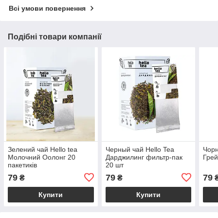
Всі умови повернення
Подібні товари компанії
Зелений чай Hello tea
Черный чай Hello Tea
Чорн
Молочний Оолонг 20
Дарджилинг фильтр-пак
Грей
пакетиків
20 шт
79
79
79
₴
₴
Купити
Купити