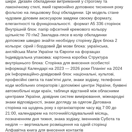
шкіри. Дизайн обкладинки витриманий у строгому та
лаконічному стилі, який гармонійно доповнює тиснення року
фольгою на лицьовому боці обкладинки. Ця модель стане
чудовим діловим аксесуаром завдяки своєму формату,
елегантності та функціональності. формат А5 336 сторінок
Внутрішній блок: папір офсетний кремового кольору
щільністю 70 г/м2 Закладка-лясе в
колір
обкладинки
допоможе швидко знайти необхідну сторінку Друк блока 2
кольори: сірий і бордовий Дві мови блока: українська,
англійська Мапи України та Європи на форзацах
Індивідуальна упаковка: картонна коробка Структура
внутрішнього блока: Сторінка для внесення особистої
інформації Календарі на 2023 — 2026 роки Планінг на 2024
рік Інформаційно-довідковий блок: національні, культові,
професійні свята та пам'ятні дати, знаки зодіаку, телефонні
коди мобільних операторів і допоміжні центри України, буквені
автомобільні коди країн, таблиця відстаней між обласними
центрами України, довідник систем вимірювання, міжнародні
знаки відповідності, знаки
догляду за одягом
Датована
сторінка на щодень року з організатором часу від 7:00 до
21:00,
календарем
на поточний/слідувальний місяць,
позначенням дня тижня, знака зодіаку, іменників Субота та
неділя — вертикальне розміщення на одній сторінці
Алфавітна книга для внесення контактів