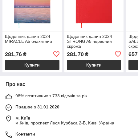
Щоденник данин 2024
Щоденник данин 2024
Щод
MIRACLE A5 блакитний
STRONG A5 червоний
SAL
скрожа
скро
281,76
281,70
657
₴
₴
Купити
Купити
Про нас
98% позитивних з 733 відгуків за рік
Працює з 31.01.2020
м. Київ
м.Київ, проспект Леся Курбаса 2-Б, Київ, Україна
Контакти