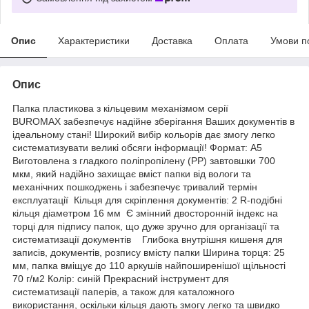
Опис
Характеристики
Доставка
Оплата
Умови п
Опис
Папка пластикова з кільцевим механізмом серії
BUROMAX забезпечує надійне зберігання Ваших документів в
ідеальному стані! Широкий вибір
кольорів
дає змогу легко
систематизувати великі обсяги інформації! Формат: А5
Виготовлена з гладкого поліпропілену (PP) завтовшки 700
мкм, який надійно захищає вміст папки від вологи та
механічних пошкоджень і забезпечує тривалий термін
експлуатації Кільця для скріплення документів: 2 R-подібні
кільця діаметром 16 мм Є змінний двосторонній індекс на
торці для підпису папок, що дуже зручно для організації та
систематизації документів Глибока внутрішня кишеня для
записів, документів, розпису вмісту папки Ширина торця: 25
мм, папка вміщує до 110 аркушів найпоширенішої щільності
70 г/м2
Колір
: синій Прекрасний інструмент для
систематизації паперів, а також для каталожного
використання, оскільки кільця дають змогу легко та швидко