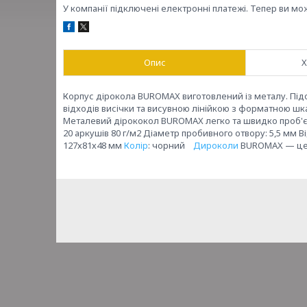
У компанії підключені електронні платежі. Тепер ви мо
Опис
Х
Корпус дірокола BUROMAX виготовлений із металу. Пі
відходів висічки та висувною лінійкою з форматною шкал
Металевий дірококол BUROMAX легко та швидко проб'є з
20 аркушів 80 г/м2 Діаметр пробивного отвору: 5,5 мм 
127х81х48 мм
Колір
: чорний
Дироколи
BUROMAX — це як