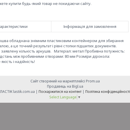
жете купити будь-який товар не покидаючи сайту.
арактеристики
Інформація для замовлення
дошва обладнана знімним пластиковим контейнером для збирання
ою, а це точний результат і рівні стопки підшитих документів.
аявлену кількість аркушів. Матеріал: метал Пробивна потужність:
Відстань між пробивними отворами: 80 мм Розміри дірокола:
ість і надійність!
Сайт створений на маркетплейсі
Prom.ua
Продавець на Bigl.ua
ЛАСТІК lastik.com.ua |
Поскаржитися на контент
|
Політика конфіденційності
Select Language
▼