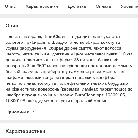
Опис
Характеристики
Доставка
Оплата
Умови п
Опис
Плоска швабра від BuroClean — підходить для сухого та
вологого прибирання. Швидко та легко вбирає вологу та
усуває забруднення. Збирає дрібне сміття, як-от волосся,
шерсть, нитки та інше. довжина міцної металевої
ручки
110 см
довжина пластикової платформи 38 см
колір
блакитний
поворотний на 360° механізм кріплення платформи дає змогу
без зайвих зусиль прибирати у важкодоступних місцях: під
шафами, ліжками тощо. матеріал насадки мікрофібра —
легко поглинає вологу та пил, ефективно видаляє бруд, жир
на різних типах поверхонь (кераміка, ламінат, паркет тощо) до
швабре підходить змінна насадка BuroClean арт. 10300105,
10300108 насадку можна прати в пральній машині
Приховати
Характеристики