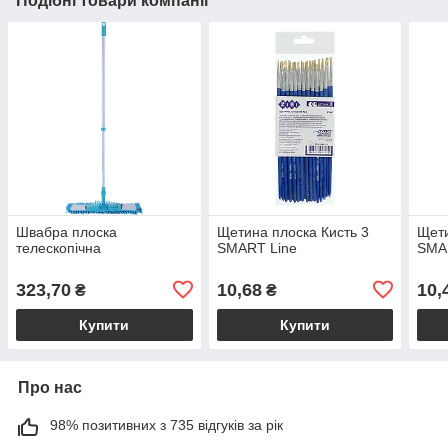
Подібні товари компанії
Швабра плоска
Щетина плоска Кисть 3
Щети
телескопічна
SMART Line
SMA
323,70
10,68
10,
₴
₴
Купити
Купити
Про нас
98% позитивних з 735 відгуків за рік