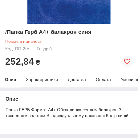
/Папка Герб А4+ балакрон синя
Немає в наявності
Код: ПП-2гс
Роздріб
252,84
₴
Опис
Характеристики
Доставка
Оплата
Умови п
Опис
Папка ГЕРБ Формат А4+ Обкладинка сендвіч балакрон З
тисненням золотом В індивідуальному пакованні
Колір
синій