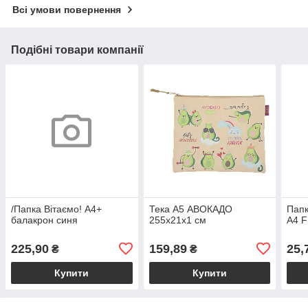
Всі умови повернення
Подібні товари компанії
/Папка Вітаємо! А4+
Тека А5 АВОКАДО
Папк
балакрон синя
255х21х1 см
А4 
225,90
159,89
25,
₴
₴
Купити
Купити