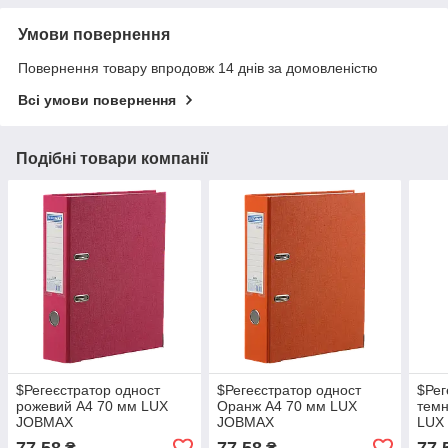
Умови повернення
Повернення товару впродовж 14 днів за домовленістю
Всі умови повернення
Подібні товари компанії
$Регеєстратор одност
$Регеєстратор одност
$Рег
рожевий А4 70 мм LUX
Оранж А4 70 мм LUX
темн
JOBMAX
JOBMAX
LUX
77,58
77,58
77,