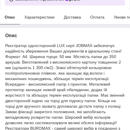
Опис
Характеристики
Доставка
Оплата
Умови п
Опис
Реєстратор односторонній LUX серії JOBMAX забезпечує
надійність збереження Ваших документів в ідеальному стані!
Формат: А4. Ширина торця: 50 мм. Місткість папки до 350
аркушів. Виготовлений з високоякісного картону товщиною 2
мм (щільність 1 300 г/м2). Зовні обтягнутий кольоровою
поліпропіленовою плівкою, яка захищає від вологи і
механічних пошкоджень, збільшує термін експлуатації.
Всередині - високоякісний папір з принтом. Металевий
протектор захищає нижній край обкладинки, додає їй
жорсткості та збільшує термін експлуатації папки. Має змінний
двосторонній індекс на торці для підпису папок. Кільце на
торці для зручного захвату допомагає дістати папку з полиці.
Замки фіксації закритого положення, які запобігають
випадковому розкриттю папки. Широкий вибір
кольорів
дозволяє легко систематизувати великі обсяги інформації!
Реєстратори BUROMAX - самий широкої вибір в поєднанні з