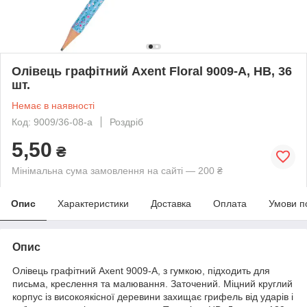
Олівець графітний Axent Floral 9009-A, НВ, 36
шт.
Немає в наявності
Код: 9009/36-08-a
Роздріб
5,50
₴
Мінімальна сума замовлення на сайті — 200 ₴
Опис
Характеристики
Доставка
Оплата
Умови п
Опис
Олівець графітний Axent 9009-A, з
гумкою
, підходить для
письма, креслення та малювання. Заточений. Міцний круглий
корпус із високоякісної деревини захищає грифель від ударів і