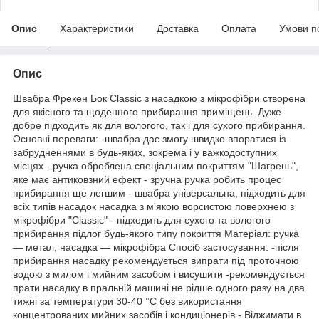
Опис
Характеристики
Доставка
Оплата
Умови п
Опис
Швабра Фрекен Бок Classic з насадкою з мікрофібри створена
для якісного та щоденного прибирання приміщень. Дуже
добре підходить як для вологого, так і для сухого прибирання.
Основні переваги: -швабра дає змогу швидко впоратися із
забрудненнями в будь-яких, зокрема і у важкодоступних
місцях -
ручка
оброблена спеціальним покриттям "Шагрень",
яке має антиковзний ефект - зручна ручка робить процес
прибирання ще легшим - швабра універсальна, підходить для
всіх типів насадок насадка з м'якою ворсистою поверхнею з
мікрофібри "Classic" - підходить для сухого та вологого
прибирання підлог будь-якого типу покриття Матеріал: ручка
— метал, насадка — мікрофібра Спосіб застосування: -після
прибирання насадку рекомендується випрати під проточною
водою з
милом
і мийним засобом і висушити -рекомендується
прати насадку в пральній машині не рідше одного разу на два
тижні за температури 30-40 °C без використання
концентрованих мийних засобів і кондиціонерів - Віджимати в