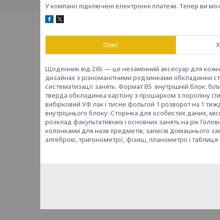
У компанії підключені електронні платежі. Тепер ви мо
Опис
Х
Щоденник від ZiBi — це незамінний аксесуар для кож
дизайнах з різноманітними родзинками обкладинки ста
систематизації занять. Формат B5 внутрішній блок: біл
тверда обкладинка картону з прошарком з пороліну (ти
вибірковий УФ лак і тисне фольгой 1 розворот на 1 тижд
внутрішнього блоку: Сторінка для особистих даних, місц
розклад факультативних і основних занять на рік Голов
колонками для назв предметів, записів домашнього зав
алгеброю, тригонометрії, фізиці, планометрії і таблиця