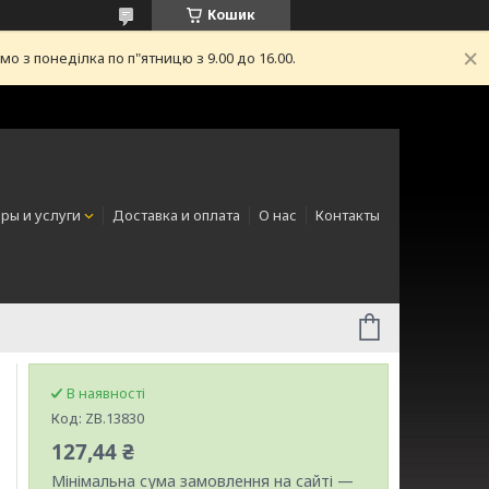
Кошик
з понеділка по п"ятницю з 9.00 до 16.00.
ры и услуги
Доставка и оплата
О нас
Контакты
В наявності
Код:
ZB.13830
127,44 ₴
Мінімальна сума замовлення на сайті —