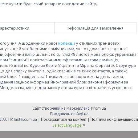
жете купити будь-який товар не покидаючи сайту.
арактеристики
Інформація для замовлення
ного учня. А щоденники нової
колекції
у стильних трендових
нуть ще й улюбленими помічниками, як - от домашні завдання і
ий офсетний папір щільністю 65 г/м2 48 листов мова блока: українська
пом "синдвіч" і поліграфічними ефектами: матова ламінація,
ень (6 днів) по 8 уроків Карти України та Міра на форзацах Структура
я для списку вчителів, однокласників та їхніх контактів, а також
ний блок: 1 тиждень на 1 тиждень з розворотом на день тижня,
дання і оцінок інформаційно-правний блок: закони і формули за
 Менделєєва, місце для запису літератури на літо табель успішності
Сайт створений на маркетплейсі
Prom.ua
Продавець на Bigl.ua
ЛАСТІК lastik.com.ua |
Поскаржитися на контент
|
Політика конфіденційності
Select Language
▼