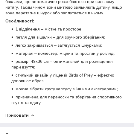
баклами, що автоматично розстібаються при сильному
натягу. Таким чином вони миттєво звільняють дитину, якщо
вона перетягне шнурок або заплутається в ньому.
Особливості:
1 відділення – містке та просторе;
петля для вішалки – для зручного зберігання;
легко закривається – затягується шнурками;
матеріал – поліестер: міцний та простий у догляді;
розмір: 49x36 см – оптимальний для розміщення
пари взуття;
стильний дизайн у ліцензії Birds of Prey – ефектно
доповнює образ;
можна зібрати круту капсулу з іншими аксесуарами;
призначена для переноски та зберігання спортивного
взуття та одягу.
Приховати