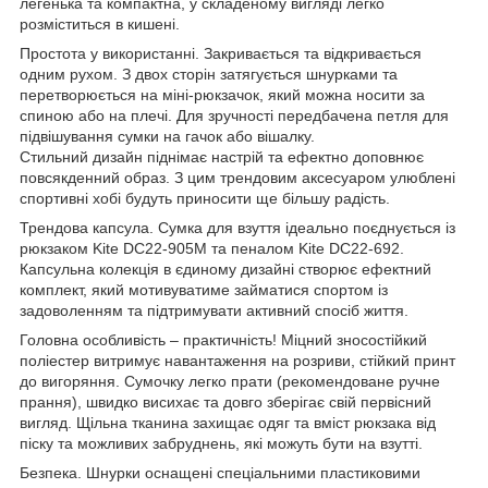
легенька та компактна, у складеному вигляді легко
розміститься в кишені.
Простота у використанні. Закривається та відкривається
одним рухом. З двох сторін затягується шнурками та
перетворюється на міні-рюкзачок, який можна носити за
спиною або на плечі. Для зручності передбачена петля для
підвішування сумки на гачок або вішалку.
Стильний дизайн піднімає настрій та ефектно доповнює
повсякденний образ. З цим трендовим аксесуаром улюблені
спортивні хобі будуть приносити ще більшу радість.
Трендова капсула. Сумка для взуття ідеально поєднується із
рюкзаком Kite DC22-905M та пеналом Kite DC22-692.
Капсульна колекція в єдиному дизайні створює ефектний
комплект, який мотивуватиме займатися спортом із
задоволенням та підтримувати активний спосіб життя.
Головна особливість – практичність! Міцний зносостійкий
поліестер витримує навантаження на розриви, стійкий принт
до вигоряння. Сумочку легко прати (рекомендоване ручне
прання), швидко висихає та довго зберігає свій первісний
вигляд. Щільна тканина захищає одяг та вміст рюкзака від
піску та можливих забруднень, які можуть бути на взутті.
Безпека. Шнурки оснащені спеціальними пластиковими