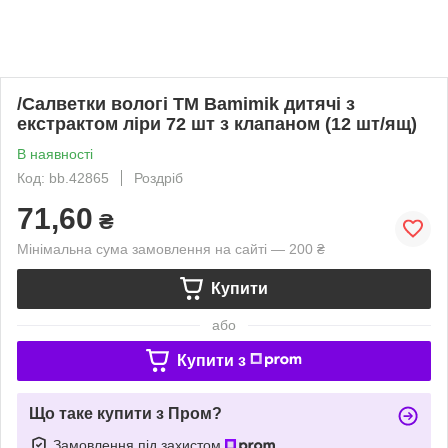
/Салветки вологі ТМ Bamimik дитячі з
екстрактом ліри 72 шт з клапаном (12 шт/ящ)
В наявності
Код: bb.42865
Роздріб
71,60
₴
Мінімальна сума замовлення на сайті — 200 ₴
Купити
або
Купити з
Що таке купити з Пром?
Замовлення під захистом