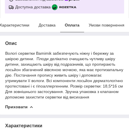
Доступна доставка
Характеристики
Доставка
Оплата
Умови повернення
Опис
Вологі серветки Bamimik забезпечують ніжну і бережку за
шкірою дитини. Плоди делікатно очищають чутливу шкіру
дитини, захищають шкіру від подразників, що пропирають
лосьйон збагачений вівсяною мочкою, яка має протизапальну
дію. Постачання пропису живить шкіру і допомагає
утримувати її вологи. Всі компоненти лосьйон дерматологічно
протестовані і є гіпоаллергенним. Розмір серветки: 18,5*16 см
Для зовнішнього застосування. Зручна упаковка з клапаном
допоможе захистити серветки від висихання
Приховати
Характеристики