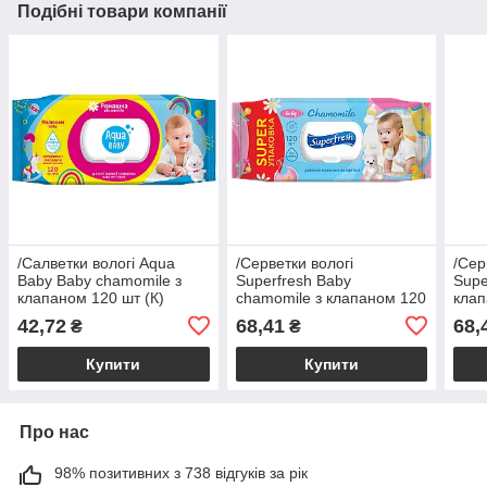
Подібні товари компанії
/Салветки вологі Aqua
/Серветки вологі
/Сер
Baby Baby chamomile з
Superfresh Baby
Supe
клапаном 120 шт (К)
chamomile з клапаном 120
клап
шт (K)
42,72
68,41
68,
₴
₴
Купити
Купити
Про нас
98% позитивних з 738 відгуків за рік