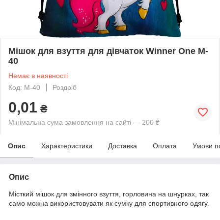
Мішок для взуття для дівчаток Winner One M-
40
Немає в наявності
Код: M-40
Роздріб
0,01
₴
Мінімальна сума замовлення на сайті — 200 ₴
Опис
Характеристики
Доставка
Оплата
Умови п
Опис
Місткий мішок для змінного взуття, горловина на шнурках, так
само можна використовувати як сумку для спортивного одягу.