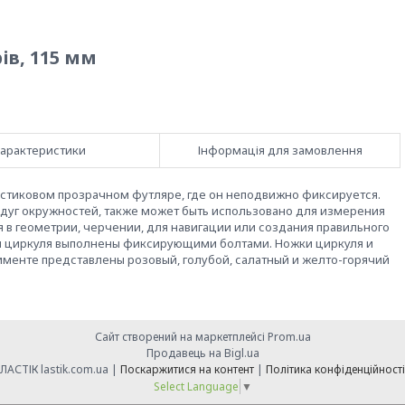
ів, 115 мм
арактеристики
Інформація для замовлення
ластиковом прозрачном футляре, где он неподвижно фиксируется.
дуг окружностей, также может быть использовано для измерения
тся в геометрии, черчении, для навигации или создания правильного
и циркуля выполнены фиксирующими болтами. Ножки циркуля и
именте представлены розовый, голубой, салатный и желто-горячий
Сайт створений на маркетплейсі
Prom.ua
Продавець на Bigl.ua
ЛАСТІК lastik.com.ua |
Поскаржитися на контент
|
Політика конфіденційності
Select Language
▼