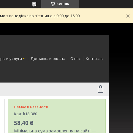
Кошик
з понеділка по п"ятницю з 9.00 до 16.00.
ры и услуги
Доставка и оплата
О нас
Контакты
Немає в наявності
Код:
k18-380
58,40 ₴
Мінімальна сума замовлення на сайті —