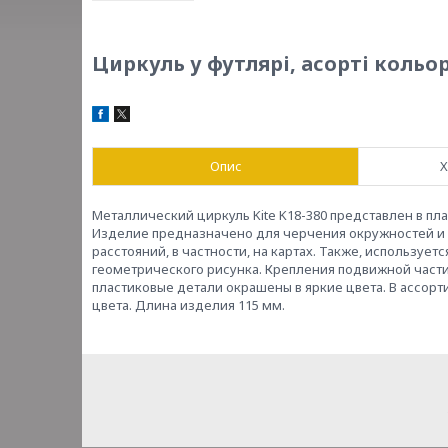
Циркуль у футлярі, асорті кольор
Опис
Х
Металлический циркуль Kite K18-380 представлен в п
Изделие предназначено для черчения окружностей и 
расстояний, в частности, на картах. Также, используе
геометрического рисунка. Крепления подвижной част
пластиковые детали окрашены в яркие цвета. В ассорт
цвета. Длина изделия 115 мм.