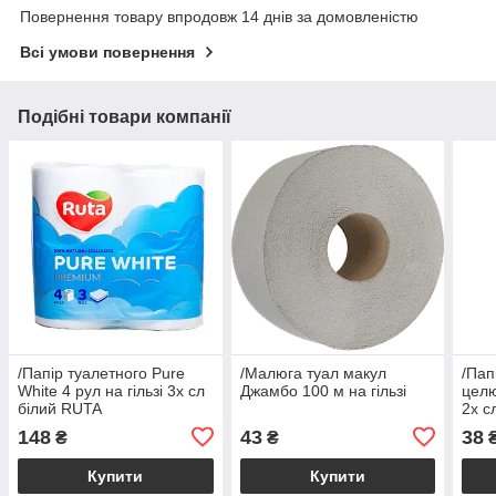
Повернення товару впродовж 14 днів за домовленістю
Всі умови повернення
Подібні товари компанії
/Папір туалетного Pure
/Малюга туал макул
/Пап
White 4 рул на гільзі 3х сл
Джамбо 100 м на гільзі
цел
білий RUTA
2х с
148
43
38
₴
₴
Купити
Купити