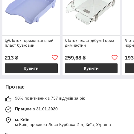
@/Лоток горизонтальний
/Лоток пласт д/бум Гориз
/Лот
пласт бузковий
димчастий
чор
213
259,68
193
₴
₴
Купити
Купити
Про нас
98% позитивних з 737 відгуків за рік
Працює з 31.01.2020
м. Київ
м.Київ, проспект Леся Курбаса 2-Б, Київ, Україна