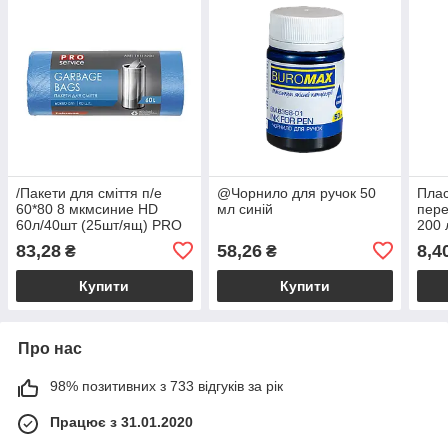
/Пакети для сміття п/е
@Чорнило для ручок 50
Плас
60*80 8 мкмсиние HD
мл синій
пере
60л/40шт (25шт/ящ) PRO
200 
SERVICE
в па
83,28
58,26
8,4
₴
₴
Купити
Купити
Про нас
98% позитивних з 733 відгуків за рік
Працює з 31.01.2020