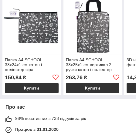
Папка А4 SCHOOL
Папка А4 SCHOOL
3D н
33x24x1 см котон і
33x25x1 см вертикал 2
фант
поліестер сіра
ручки котон і поліестер
сіра
150,84
263,76
14,
₴
₴
Купити
Купити
Про нас
98% позитивних з 738 відгуків за рік
Працює з 31.01.2020