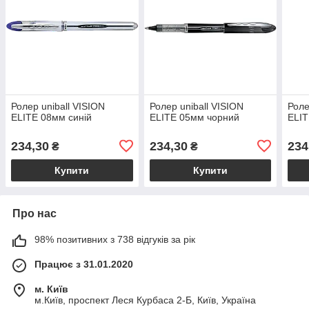
Ролер uniball VISION
Ролер uniball VISION
Роле
ELITE 08мм синій
ELITE 05мм чорний
ELIT
234,30
234,30
234
₴
₴
Купити
Купити
Про нас
98% позитивних з 738 відгуків за рік
Працює з 31.01.2020
м. Київ
м.Київ, проспект Леся Курбаса 2-Б, Київ, Україна