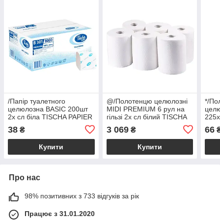
/Папір туалетного
@/Полотенцю целюлозні
*/По
целюлозна BASIC 200шт
MIDI PREMIUM 6 рул на
целю
2х сл біла TISCHA PAPIER
гільзі 2х сл білий TISCHA
225х
PAPIER
сл б
38
3 069
66
₴
₴
Купити
Купити
Про нас
98% позитивних з 733 відгуків за рік
Працює з 31.01.2020