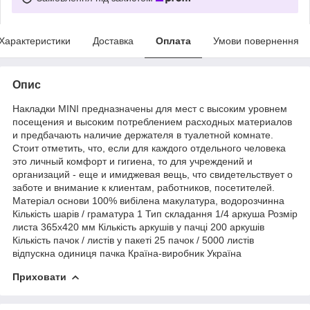
Характеристики
Доставка
Оплата
Умови повернення
Опис
Накладки MINI предназначены для мест с высоким уровнем
посещения и высоким потреблением расходных материалов
и предбачають наличие держателя в туалетной комнате.
Стоит отметить, что, если для каждого отдельного человека
это личный комфорт и гигиена, то для учреждений и
организаций - еще и имиджевая вещь, что свидетельствует о
заботе и внимание к клиентам, работников, посетителей.
Матеріал основи 100% вибілена макулатура, водорозчинна
Кількість шарів / граматура 1 Тип складання 1/4 аркуша Розмір
листа 365х420 мм Кількість аркушів у пачці 200 аркушів
Кількість пачок / листів у пакеті 25 пачок / 5000 листів
відпускна одиниця пачка Країна-виробник Україна
Приховати