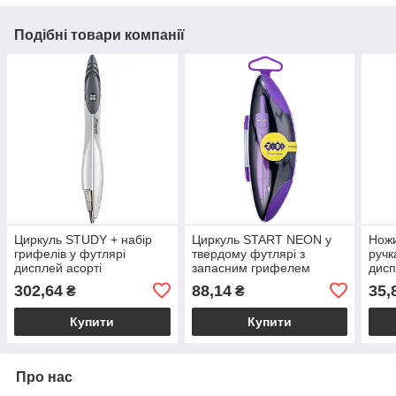
Подібні товари компанії
Циркуль STUDY + набір
Циркуль START NEON у
Ножи
грифелів у футлярі
твердому футлярі з
ручк
дисплей асорті
запасним грифелем
дисп
фіолетовий KIDS Line
KIDS
302,64
88,14
35,
₴
₴
Купити
Купити
Про нас