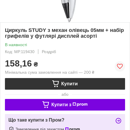
Циркуль STUDY з механ олівець 05мм + набір
грифелів у футлярі дисплей асорті
В наявності
Код: MP.119430
Роздріб
158,16
₴
Мінімальна сума замовлення на сайті — 200 ₴
Купити
або
Купити з
Що таке купити з Пром?
Замовлення під захистом