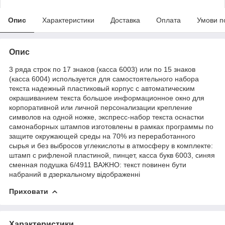
Опис
Характеристики
Доставка
Оплата
Умови п
Опис
3 ряда строк по 17 знаков (касса 6003) или по 15 знаков
(касса 6004) используется для самостоятельного набора
текста надежный пластиковый корпус с автоматическим
окрашиванием текста большое информационное окно для
корпоративной или личной персонализации крепление
символов на одной ножке, экспресс-набор текста оснастки
самонаборных штампов изготовлены в рамках программы по
защите окружающей среды на 70% из переработанного
сырья и без выбросов углекислоты в атмосферу в комплекте:
штамп с рифленой пластиной, пинцет, касса букв 6003, синяя
сменная подушка 6/4911 ВАЖНО: текст повинен бути
набраний в дзеркальному відображенні
Приховати
Характеристики